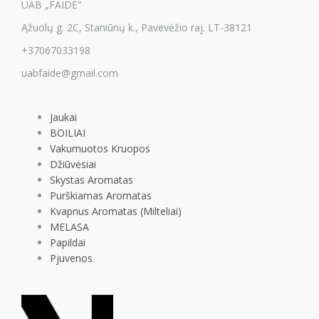
UAB „FAIDĖ”
Ąžuolų g. 2C, Staniūnų k., Pavevėžio raj. LT-38121
+37067033198
uabfaide@gmail.com
Jaukai
BOILIAI
Vakumuotos Kruopos
Džiūvėsiai
Skystas Aromatas
Purškiamas Aromatas
Kvapnus Aromatas (Milteliai)
MELASA
Papildai
Pjuvenos