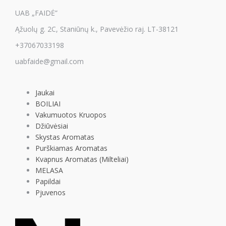
UAB „FAIDĖ”
Ąžuolų g. 2C, Staniūnų k., Pavevėžio raj. LT-38121
+37067033198
uabfaide@gmail.com
Jaukai
BOILIAI
Vakumuotos Kruopos
Džiūvėsiai
Skystas Aromatas
Purškiamas Aromatas
Kvapnus Aromatas (Milteliai)
MELASA
Papildai
Pjuvenos