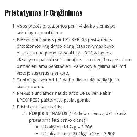
Pristatymas ir Grąžinimas
Visos prekės pristatomos per 1-4 darbo dienas po
sėkmingo apmokėjimo.
Prekės siunčiamos per LP EXPRESS paštomatus
pristatomos kitą darbo dieną jei užsakymas buvo
pateiktas nuo pirmd. iki penkt. iki 13:00 valandos.
Užsakymai pateikti šeštadienį ir sekmadienį bus pristatomi
pirmadieni arba penktadieni. Panevėžyje galima atsiimti
vietoje susitarus iš anksto.
Siuntos gali vėluoti 1-2 darbo dienas dėl padidėjusio
siuntų srauto.
Prekės siunčiamos naudojantis DPD, VeniPak ir
LPEXPRESS paštomatu paslaugomis.
Pristatymo kainoraštis:
KURJERIS Į NAMUS
(1-4 darbo dienos, dažniausiai
pristatome kita darbo dieną):
Užsakymai iki 2kg –
3.30€
Užsakymai nuo 2.01kg iki 5kg –
3.90€