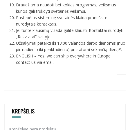
Draudžiama naudoti bet kokias programas, veiksmus
kurios gali trukdyti svetainės veikimui.
Pastebėjus sisteminę svetainės klaidą praneškite
nurodytais kontaktais.
Jei turite klausimų visada galite klausti. Kontaktai nurodyti
„Rekvizitai” skiltyje.
Užsakymai pateikti iki 13:00 valandos darbo dienomis (nuo
pirmadienio iki penktadienio) pristatomi sekančią dieną*.
ENGLISH – Yes, we can ship everywhere in Europe,
contact us via email.
KREPŠELIS
Krepšelyje nėra produktų.