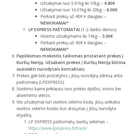
Užsakymai nuo 5.01kg iki 10kg –
4.80€
Užsakymai nuo 10.01kg iki 20kg –
6.00€
Perkant prekių už 40€ ir daugiau –
NEMOKAMAI
*
LP EXPRESS PAŠTOMATAI
(1-2 darbo dienos)
Visiems užsakymams iki 19kg –
3.00€
Perkant prekių už 40€ ir daugiau –
NEMOKAMAI
*
Papildomas mokestis taikomas pristatant prekes į
Kuršių Neriją. Užsakant prekes į Kuršių Neriją būtina
susisiekti nurodytais kontaktais.
Prekės gali būti pristatytos į Jūsų nurodytą adresą arba
paštomatą (LPEXPRESS).
Siuntimo kaina priklauso nuo prekės dydžio, svorio bei
atsiemimo vietos.
Visi užsakymai turi siuntos sekimo kodą. Jūsų unikalus
siuntos sekimo kodas bus atsiųstas į Jūsų nurodyta
el.paštą.
LP EXPRESS paštomatų siuntų sekimas –
https://www.lpexpress.lt/track/