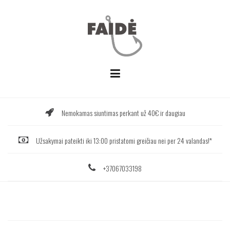
Skip
to
content
Nemokamas siuntimas perkant už 40€ ir daugiau
Užsakymai pateikti iki 13:00 pristatomi greičiau nei per 24 valandas!*
+37067033198