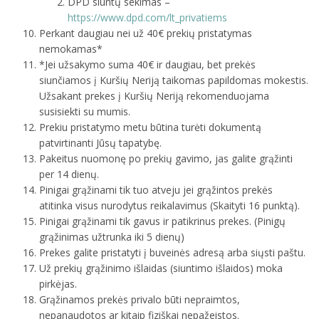
DPD siuntų sekimas –
https://www.dpd.com/lt_privatiems
Perkant daugiau nei už 40€ prekių pristatymas
nemokamas*
*Jei užsakymo suma 40€ ir daugiau, bet prekės
siunčiamos į Kuršių Neriją taikomas papildomas mokestis.
Užsakant prekes į Kuršių Neriją rekomenduojama
susisiekti su mumis.
Prekiu pristatymo metu būtina turėti dokumentą
patvirtinanti Jūsų tapatybę.
Pakeitus nuomonę po prekių gavimo, jas galite grąžinti
per 14 dienų.
Pinigai grąžinami tik tuo atveju jei grąžintos prekės
atitinka visus nurodytus reikalavimus (Skaityti 16 punktą).
Pinigai grąžinami tik gavus ir patikrinus prekes. (Pinigų
grąžinimas užtrunka iki 5 dienų)
Prekes galite pristatyti į buveinės adresą arba siųsti paštu.
Už prekių grąžinimo išlaidas (siuntimo išlaidos) moka
pirkėjas.
Grąžinamos prekės privalo būti nepraimtos,
nepanaudotos ar kitaip fiziškai nepažeistos.