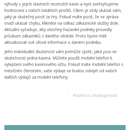
výhody v jejich vlastních recenzích kasin a nyní zveřejňujeme
hodnocení z našich lokálních profilů. Cílem je vždy ukázat vám,
jaký je skutečný pocit ze hry. Pokud máte pocit, že se zpráva
snaží ukázat chybu, klikněte na odkaz zákaznické služby dole.
Aktuální vyžaduje, aby všechny hazardní podniky provedly
průzkum zákazníků z daného období. Proto byste měli
aktualizovat své cílové informace o daném podniku.
Jeho individuální zkušenost vám pomůže zjistit, jaká jsou ve
skutečnosti jedna kasina. Můžete použít mobilní telefon k
vylepšení svého kasinového účtu. Pokud máte mobilní telefon s
měsíčním členstvím, vaše výdaje se budou odvíjet od vašich
dalších výdajů za mobilní telefony.
Posted in
Uncategorised
Navigacija