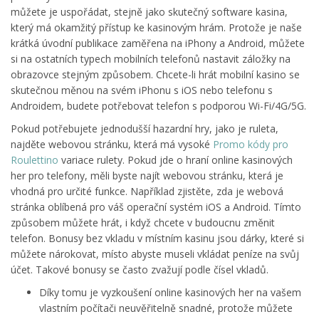
můžete je uspořádat, stejně jako skutečný software kasina,
který má okamžitý přístup ke kasinovým hrám. Protože je naše
krátká úvodní publikace zaměřena na iPhony a Android, můžete
si na ostatních typech mobilních telefonů nastavit záložky na
obrazovce stejným způsobem.
Chcete-li hrát mobilní kasino se
skutečnou měnou na svém iPhonu s iOS nebo telefonu s
Androidem, budete potřebovat telefon s podporou Wi-Fi/4G/5G.
Pokud potřebujete jednodušší hazardní hry, jako je ruleta,
najděte webovou stránku, která má vysoké
Promo kódy pro
Roulettino
variace rulety. Pokud jde o hraní online kasinových
her pro telefony, měli byste najít webovou stránku, která je
vhodná pro určité funkce. Například zjistěte, zda je webová
stránka oblíbená pro váš operační systém iOS a Android. Tímto
způsobem můžete hrát, i když chcete v budoucnu změnit
telefon. Bonusy bez vkladu v místním kasinu jsou dárky, které si
můžete nárokovat, místo abyste museli vkládat peníze na svůj
účet. Takové bonusy se často zvažují podle čísel vkladů.
Díky tomu je vyzkoušení online kasinových her na vašem
vlastním počítači neuvěřitelně snadné, protože můžete