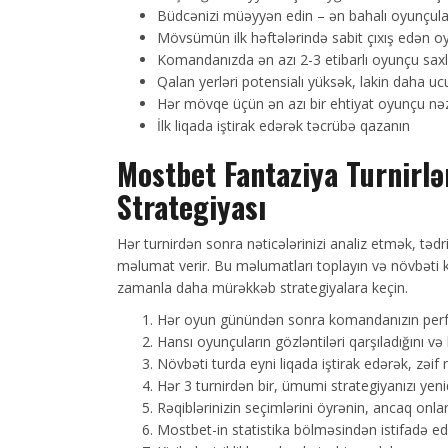
Büdcənizi müəyyən edin – ən bahalı oyunçula
Mövsümün ilk həftələrində sabit çıxış edən o
Komandanızda ən azı 2-3 etibarlı oyunçu saxl
Qalan yerləri potensialı yüksək, lakin daha u
Hər mövqe üçün ən azı bir ehtiyat oyunçu nə
İlk liqada iştirak edərək təcrübə qazanın
Mostbet Fantaziya Turnirlə
Strategiyası
Hər turnirdən sonra nəticələrinizi analiz etmək, tədri
məlumat verir. Bu məlumatları toplayın və növbəti 
zamanla daha mürəkkəb strategiyalara keçin.
Hər oyun günündən sonra komandanızın perf
Hansı oyunçuların gözləntiləri qarşıladığını v
Növbəti turda eyni liqada iştirak edərək, zəif 
Hər 3 turnirdən bir, ümumi strategiyanızı yen
Rəqiblərinizin seçimlərini öyrənin, ancaq onla
Mostbet-in statistika bölməsindən istifadə ed