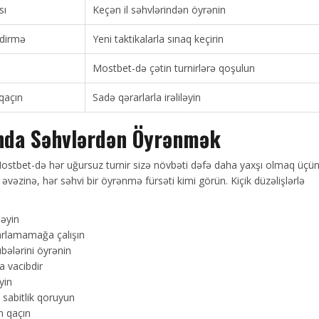
sı
Keçən il səhvlərindən öyrənin
şdirmə
Yeni taktikalarla sınaq keçirin
Mostbet-də çətin turnirlərə qoşulun
qaçın
Sadə qərarlarla irəliləyin
ında Səhvlərdən Öyrənmək
. Mostbet-də hər uğursuz turnir sizə növbəti dəfə daha yaxşı olmaq üçü
zinə, hər səhvi bir öyrənmə fürsəti kimi görün. Kiçik düzəlişlərlə
məyin
arlamamağa çalışın
bələrini öyrənin
a vacibdir
yin
 sabitlik qoruyun
n qaçın