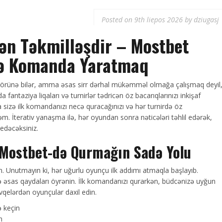
Posted on
9th liepos 2026
by
dziugasj
cən Təkmilləşdir – Mostbet
ndə Komanda Yaratmaq
örünə bilər, amma əsas sirr dərhal mükəmməl olmağa çalışmaq deyil
 fantaziya liqaları və turnirlər tədricən öz bacarıqlarınızı inkişaf
 sizə ilk komandanızı necə quracağınızı və hər turnirdə öz
əm. İterativ yanaşma ilə, hər oyundan sonra nəticələri təhlil edərək,
 edəcəksiniz.
 Mostbet-də Qurmağın Sadə Yolu
. Unutmayın ki, hər uğurlu oyunçu ilk addımı atmaqla başlayıb.
ə əsas qaydaları öyrənin. İlk komandanızı qurarkən, büdcənizə uyğun
vqelərdən oyunçular daxil edin.
 keçin
n