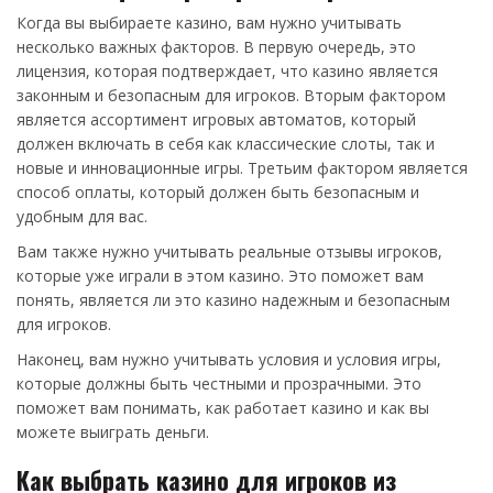
Когда вы выбираете казино, вам нужно учитывать
несколько важных факторов. В первую очередь, это
лицензия, которая подтверждает, что казино является
законным и безопасным для игроков. Вторым фактором
является ассортимент игровых автоматов, который
должен включать в себя как классические слоты, так и
новые и инновационные игры. Третьим фактором является
способ оплаты, который должен быть безопасным и
удобным для вас.
Вам также нужно учитывать реальные отзывы игроков,
которые уже играли в этом казино. Это поможет вам
понять, является ли это казино надежным и безопасным
для игроков.
Наконец, вам нужно учитывать условия и условия игры,
которые должны быть честными и прозрачными. Это
поможет вам понимать, как работает казино и как вы
можете выиграть деньги.
Как выбрать казино для игроков из