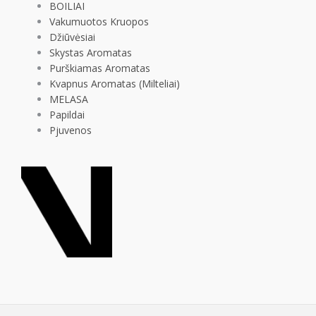
BOILIAI
Vakumuotos Kruopos
Džiūvėsiai
Skystas Aromatas
Purškiamas Aromatas
Kvapnus Aromatas (Milteliai)
MELASA
Papildai
Pjuvenos