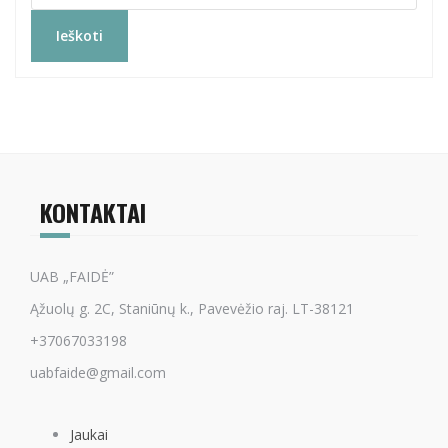
Ieškoti
KONTAKTAI
UAB „FAIDĖ”
Ąžuolų g. 2C, Staniūnų k., Pavevėžio raj. LT-38121
+37067033198
uabfaide@gmail.com
Jaukai