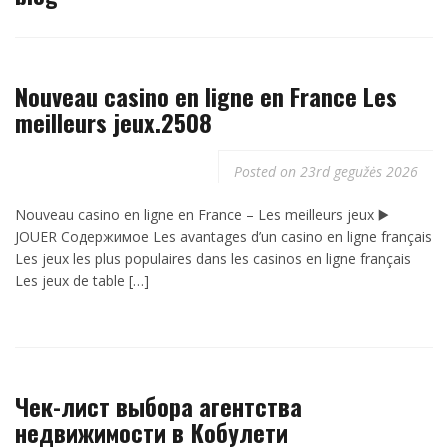
Nouveau casino en ligne en France Les
meilleurs jeux.2508
Posted on
23rd gegužės 2026
Nouveau casino en ligne en France – Les meilleurs jeux ▶️
JOUER Содержимое Les avantages d’un casino en ligne français
Les jeux les plus populaires dans les casinos en ligne français
Les jeux de table […]
Чек-лист выбора агентства
недвижимости в Кобулети