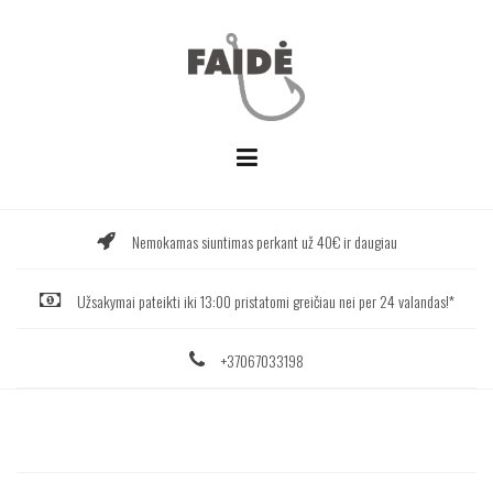
Skip
to
content
Nemokamas siuntimas perkant už 40€ ir daugiau
Užsakymai pateikti iki 13:00 pristatomi greičiau nei per 24 valandas!*
+37067033198