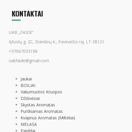
KONTAKTAI
UAB „FAIDĖ”
Ąžuolų g. 2C, Staniūnų k., Pavevėžio raj. LT-38121
+37067033198
uabfaide@gmail.com
Jaukai
BOILIAI
Vakumuotos Kruopos
Džiūvėsiai
Skystas Aromatas
Purškiamas Aromatas
Kvapnus Aromatas (Milteliai)
MELASA
Papildai