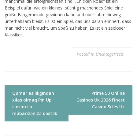
manchmal die erfolgreichsten sind. „Chicken Road” ist ein
Beispiel dafür, wie ein kleines, süchtig machendes Spiel eine
große Fangemeinde gewinnen kann und über Jahre hinweg
unterhaltsam bleibt. Es ist ein Spiel, das uns daran erinnert, dass
man nicht viel braucht, um Spaß zu haben. Es ist ein zeitloser
Klassiker.
Posted in
Uncategorised
Navigacija
Qumar asılılığından
Prime 50 Online
tarp
xilas olmaq Pin Up
Casinos Uk 2026 Finest
įrašų
casino ilə
Casino Sites Uk
mübarizənizə dəstək