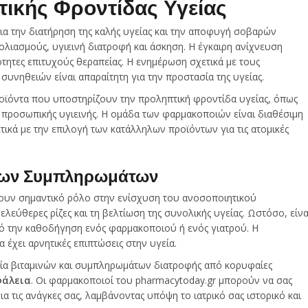
ικής Φροντίδας Υγείας
για την διατήρηση της καλής υγείας και την αποφυγή σοβαρών
ολιασμούς, υγιεινή διατροφή και άσκηση. Η έγκαιρη ανίχνευση
τητες επιτυχούς θεραπείας. Η ενημέρωση σχετικά με τους
συνηθειών είναι απαραίτητη για την προστασία της υγείας.
ροϊόντα που υποστηρίζουν την προληπτική φροντίδα υγείας, όπως
 προσωπικής υγιεινής. Η ομάδα των φαρμακοποιών είναι διαθέσιμη
ικά με την επιλογή των κατάλληλων προϊόντων για τις ατομικές
ι των Συμπληρωμάτων
ζουν σημαντικό ρόλο στην ενίσχυση του ανοσοποιητικού
λεύθερες ρίζες και τη βελτίωση της συνολικής υγείας. Ωστόσο, είνα
πό την καθοδήγηση ενός φαρμακοποιού ή ενός γιατρού. Η
έχει αρνητικές επιπτώσεις στην υγεία.
ιλία βιταμινών και συμπληρωμάτων διατροφής από κορυφαίες
φάλεια
. Οι φαρμακοποιοί του pharmacytoday.gr μπορούν να σας
α τις ανάγκες σας, λαμβάνοντας υπόψη το ιατρικό σας ιστορικό και