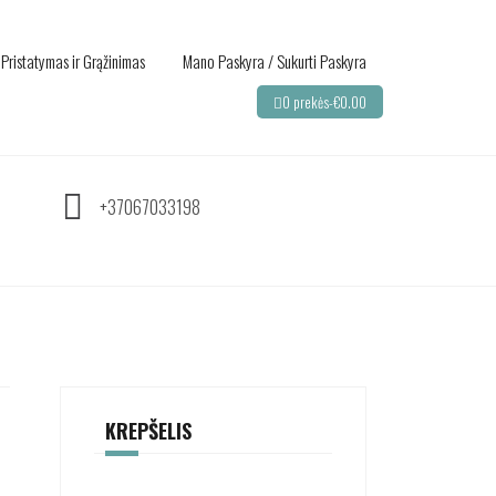
Pristatymas ir Grąžinimas
Mano Paskyra / Sukurti Paskyra
0 prekės-
€
0.00
+37067033198
KREPŠELIS