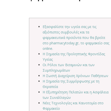
Εξασφαλίστε την υγεία σας με τις
αξιόπιστες συμβουλές και τα
φαρμακευτικά προϊόντα που θα βρείτε
στο pharmacytoday.gr, το φαρμακείο σας
online.
Η Σημασία της Προληπτικής Φροντίδας
Υγείας
Οι Ρόλοι των Βιταμινών και των
Συμπληρωμάτων
Η Σωστή Διαχείριση Χρόνιων Παθήσεων
Η Σημασία της Συμμόρφωσης με τη
Θεραπεία
Η Εξυπηρέτηση Πελατών και η Ασφάλεια
των Συναλλαγών
Νέες Τεχνολογίες και Καινοτομία στο
Φαρμακείο