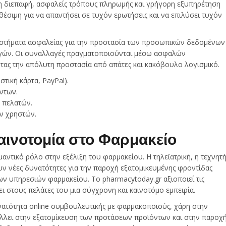
η διεπαφή, ασφαλείς τρόπους πληρωμής και γρήγορη εξυπηρέτηση
θέσιμη για να απαντήσει σε τυχόν ερωτήσεις και να επιλύσει τυχόν
υστήματα ασφαλείας για την προστασία των προσωπικών δεδομένων
γών. Οι συναλλαγές πραγματοποιούνται μέσω ασφαλών
ας την απόλυτη προστασία από απάτες και κακόβουλο λογισμικό.
τική κάρτα, PayPal).
ντων.
ς πελατών.
ν χρηστών.
Καινοτομία στο Φαρμακείο
μαντικό ρόλο στην εξέλιξη του φαρμακείου. Η τηλεϊατρική, η τεχνητ
 νέες δυνατότητες για την παροχή εξατομικευμένης φροντίδας
των υπηρεσιών φαρμακείου. Το pharmacytoday.gr αξιοποιεί τις
ει στους πελάτες του μια σύγχρονη και καινοτόμο εμπειρία.
ατότητα online συμβουλευτικής με φαρμακοποιούς, χάρη στην
άλλει στην εξατομίκευση των προτάσεων προϊόντων και στην παροχ