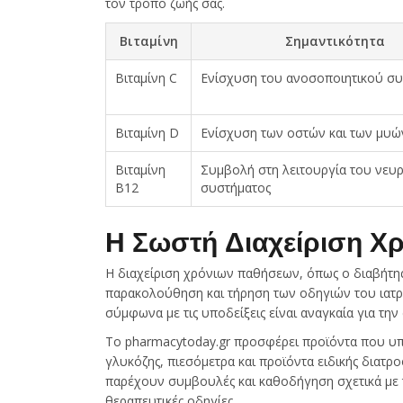
τον τρόπο ζωής σας.
Βιταμίνη
Σημαντικότητα
Βιταμίνη C
Ενίσχυση του ανοσοποιητικού συ
Βιταμίνη D
Ενίσχυση των οστών και των μυώ
Βιταμίνη
Συμβολή στη λειτουργία του νευ
Β12
συστήματος
Η Σωστή Διαχείριση Χ
Η διαχείριση χρόνιων παθήσεων, όπως ο διαβήτης,
παρακολούθηση και τήρηση των οδηγιών του ιατρ
σύμφωνα με τις υποδείξεις είναι αναγκαία για τη
Το pharmacytoday.gr προσφέρει προϊόντα που υπ
γλυκόζης, πιεσόμετρα και προϊόντα ειδικής διατρο
παρέχουν συμβουλές και καθοδήγηση σχετικά με 
θεραπευτικές οδηγίες.