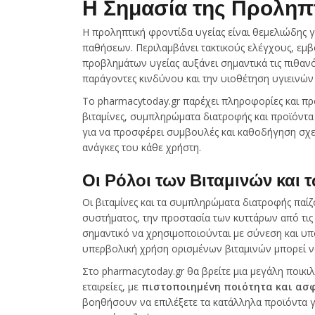
Η Σημασία της Προληπτ
Η προληπτική φροντίδα υγείας είναι θεμελιώδης 
παθήσεων. Περιλαμβάνει τακτικούς ελέγχους, εμβ
προβλημάτων υγείας αυξάνει σημαντικά τις πιθανό
παράγοντες κινδύνου και την υιοθέτηση υγιεινών 
Το pharmacytoday.gr παρέχει πληροφορίες και π
βιταμίνες, συμπληρώματα διατροφής και προϊόντα
για να προσφέρει συμβουλές και καθοδήγηση σχετ
ανάγκες του κάθε χρήστη.
Οι Ρόλοι των Βιταμινών κα
Οι βιταμίνες και τα συμπληρώματα διατροφής παί
συστήματος, την προστασία των κυττάρων από τις ε
σημαντικό να χρησιμοποιούνται με σύνεση και υ
υπερβολική χρήση ορισμένων βιταμινών μπορεί να 
Στο pharmacytoday.gr θα βρείτε μια μεγάλη ποικ
εταιρείες, με
πιστοποιημένη ποιότητα και ασ
βοηθήσουν να επιλέξετε τα κατάλληλα προϊόντα γι