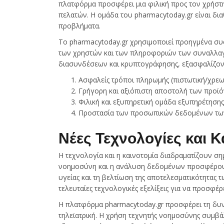
πλατφόρμα προσφέρει μια φιλική προς τον χρήστ
πελατών. Η ομάδα του pharmacytoday.gr είναι δια
προβλήματα.
Το pharmacytoday.gr χρησιμοποιεί προηγμένα σ
των χρηστών και των πληροφοριών των συναλλα
διασυνδέσεων και κρυπτογράφησης, εξασφαλίζοντ
Ασφαλείς τρόποι πληρωμής (πιστωτική/χρεωσ
Γρήγορη και αξιόπιστη αποστολή των προϊό
Φιλική και εξυπηρετική ομάδα εξυπηρέτηση
Προστασία των προσωπικών δεδομένων τω
Νέες Τεχνολογίες και 
Η τεχνολογία και η καινοτομία διαδραματίζουν ση
νοημοσύνη και η ανάλυση δεδομένων προσφέρουν
υγείας και τη βελτίωση της αποτελεσματικότητας 
τελευταίες τεχνολογικές εξελίξεις για να προσφέρ
Η πλατφόρμα pharmacytoday.gr προσφέρει τη δυν
τηλεϊατρική. Η χρήση τεχνητής νοημοσύνης συμβ