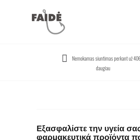
Skip
to
content
Nemokamas siuntimas perkant už 40€
daugiau
Εξασφαλίστε την υγεία σας
φαρμακευτικά προϊόντα πο