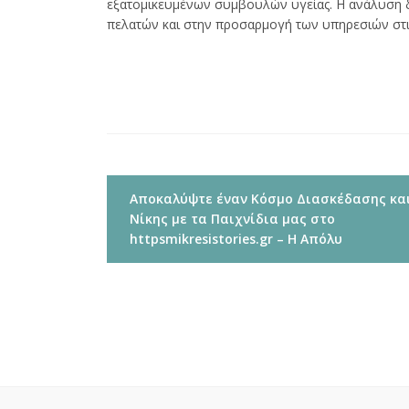
εξατομικευμένων συμβουλών υγείας. Η ανάλυση
πελατών και στην προσαρμογή των υπηρεσιών στις
Navigacija
Αποκαλύψτε έναν Κόσμο Διασκέδασης κα
tarp
Νίκης με τα Παιχνίδια μας στο
įrašų
httpsmikresistories.gr – Η Απόλυ