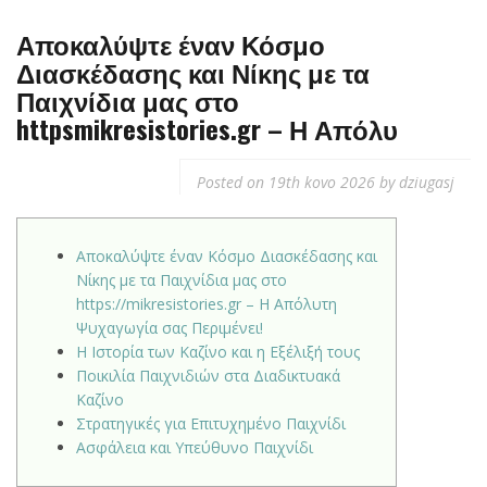
Αποκαλύψτε έναν Κόσμο
Διασκέδασης και Νίκης με τα
Παιχνίδια μας στο
httpsmikresistories.gr – Η Απόλυ
Posted on
19th kovo 2026
by
dziugasj
Αποκαλύψτε έναν Κόσμο Διασκέδασης και
Νίκης με τα Παιχνίδια μας στο
https://mikresistories.gr – Η Απόλυτη
Ψυχαγωγία σας Περιμένει!
Η Ιστορία των Καζίνο και η Εξέλιξή τους
Ποικιλία Παιχνιδιών στα Διαδικτυακά
Καζίνο
Στρατηγικές για Επιτυχημένο Παιχνίδι
Ασφάλεια και Υπεύθυνο Παιχνίδι