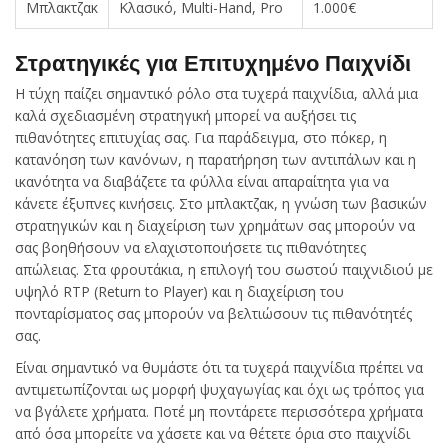
Μπλακτζακ
Κλασικό, Multi-Hand, Pro
1.000€
Στρατηγικές για Επιτυχημένο Παιχνίδι
Η τύχη παίζει σημαντικό ρόλο στα τυχερά παιχνίδια, αλλά μια
καλά σχεδιασμένη στρατηγική μπορεί να αυξήσει τις
πιθανότητες επιτυχίας σας. Για παράδειγμα, στο πόκερ, η
κατανόηση των κανόνων, η παρατήρηση των αντιπάλων και η
ικανότητα να διαβάζετε τα φύλλα είναι απαραίτητα για να
κάνετε έξυπνες κινήσεις. Στο μπλακτζακ, η γνώση των βασικών
στρατηγικών και η διαχείριση των χρημάτων σας μπορούν να
σας βοηθήσουν να ελαχιστοποιήσετε τις πιθανότητες
απώλειας. Στα φρουτάκια, η επιλογή του σωστού παιχνιδιού με
υψηλό RTP (Return to Player) και η διαχείριση του
πονταρίσματος σας μπορούν να βελτιώσουν τις πιθανότητές
σας.
Είναι σημαντικό να θυμάστε ότι τα τυχερά παιχνίδια πρέπει να
αντιμετωπίζονται ως μορφή ψυχαγωγίας και όχι ως τρόπος για
να βγάλετε χρήματα. Ποτέ μη ποντάρετε περισσότερα χρήματα
από όσα μπορείτε να χάσετε και να θέτετε όρια στο παιχνίδι