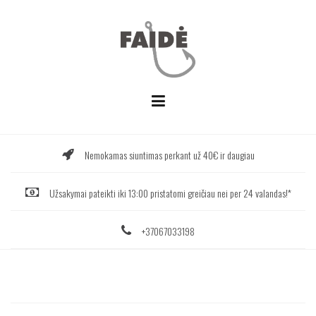
Skip
to
content
Nemokamas siuntimas perkant už 40€ ir daugiau
Užsakymai pateikti iki 13:00 pristatomi greičiau nei per 24 valandas!*
+37067033198