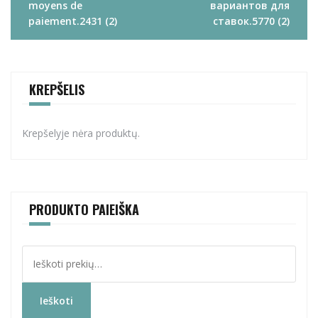
moyens de
вариантов для
paiement.2431 (2)
ставок.5770 (2)
KREPŠELIS
Krepšelyje nėra produktų.
PRODUKTO PAIEIŠKA
Ieškoti:
Ieškoti