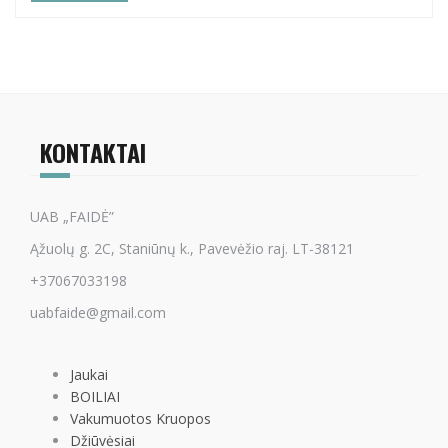
KONTAKTAI
UAB „FAIDĖ”
Ąžuolų g. 2C, Staniūnų k., Pavevėžio raj. LT-38121
+37067033198
uabfaide@gmail.com
Jaukai
BOILIAI
Vakumuotos Kruopos
Džiūvėsiai