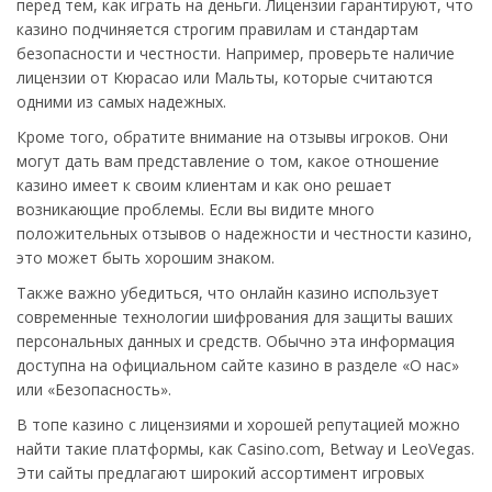
перед тем, как играть на деньги. Лицензии гарантируют, что
казино подчиняется строгим правилам и стандартам
безопасности и честности. Например, проверьте наличие
лицензии от Кюрасао или Мальты, которые считаются
одними из самых надежных.
Кроме того, обратите внимание на отзывы игроков. Они
могут дать вам представление о том, какое отношение
казино имеет к своим клиентам и как оно решает
возникающие проблемы. Если вы видите много
положительных отзывов о надежности и честности казино,
это может быть хорошим знаком.
Также важно убедиться, что онлайн казино использует
современные технологии шифрования для защиты ваших
персональных данных и средств. Обычно эта информация
доступна на официальном сайте казино в разделе «О нас»
или «Безопасность».
В топе казино с лицензиями и хорошей репутацией можно
найти такие платформы, как Casino.com, Betway и LeoVegas.
Эти сайты предлагают широкий ассортимент игровых