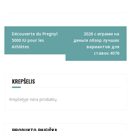
Navigacija
Découverte du Pregnyl
2026 с играми на
tarp
5000 IU pour les
деньги обзор лучших
įrašų
Athlètes
вариантов для
ставок.4076
KREPŠELIS
Krepšelyje nėra produktų.
PRODUKTO PAIEIŠKA