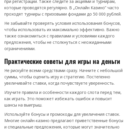
при регистрации. Также следите за акциями и турнирам,
которые проводятся регулярно. В „Онлайн Казино” часто
проходят турниры с призовыми фондами до 50 000 рублей.
Не забывайте проверять условия использования бонусов,
чтобы использовать их максимально эффективно. Важно
также ознакомиться с правилами и условиями каждого
предложения, чтобы не столкнуться с неожиданными
ограничениями.
Практические советы для игры на деньги
Не рискуйте всеми средствами сразу. Начните с небольшой
суммы, чтобы оценить игру и стратегию. Постепенно
увеличивайте ставки, когда почувствуете уверенность.
Изучите правила и особенности каждого слота перед тем,
как играть. Это поможет избежать ошибок и повысит
шансы на выигрыш.
Используйте бонусы и промокоды для увеличения ставок.
Многие онлайн-казино предлагают приветственные бонусы
и специальные предложения, которые могут значительно