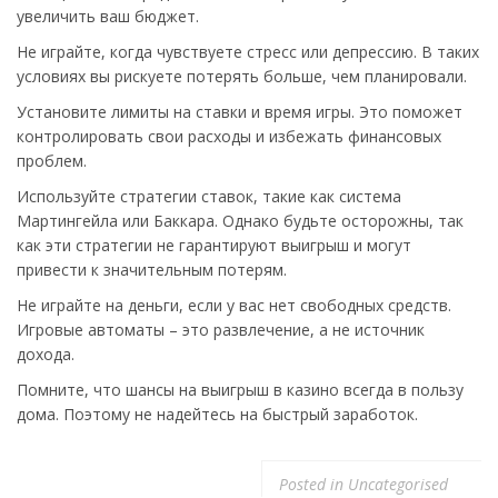
увеличить ваш бюджет.
Не играйте, когда чувствуете стресс или депрессию. В таких
условиях вы рискуете потерять больше, чем планировали.
Установите лимиты на ставки и время игры. Это поможет
контролировать свои расходы и избежать финансовых
проблем.
Используйте стратегии ставок, такие как система
Мартингейла или Баккара. Однако будьте осторожны, так
как эти стратегии не гарантируют выигрыш и могут
привести к значительным потерям.
Не играйте на деньги, если у вас нет свободных средств.
Игровые автоматы – это развлечение, а не источник
дохода.
Помните, что шансы на выигрыш в казино всегда в пользу
дома. Поэтому не надейтесь на быстрый заработок.
Posted in
Uncategorised