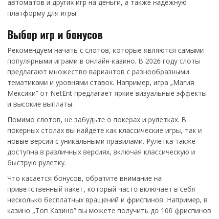
автоматов и других игр на деньги, а также надежную
платформу для игры.
Выбор игр и бонусов
Рекомендуем начать с слотов, которые являются самыми
популярными играми в онлайн-казино. В 2026 году слоты
предлагают множество вариантов с разнообразными
тематиками и уровнями ставок. Например, игра „Магия
Мексики” от NetEnt предлагает яркие визуальные эффекты
и высокие выплаты.
Помимо слотов, не забудьте о покерах и рулетках. В
покерных столах вы найдете как классические игры, так и
новые версии с уникальными правилами. Рулетка также
доступна в различных версиях, включая классическую и
быструю рулетку.
Что касается бонусов, обратите внимание на
приветственный пакет, который часто включает в себя
несколько бесплатных вращений и фриспинов. Например, в
казино „Топ Казино” вы можете получить до 100 фриспинов