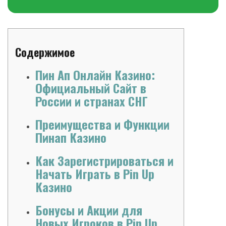
Содержимое
Пин Ап Онлайн Казино:
Официальный Сайт в
России и странах СНГ
Преимущества и Функции
Пинап Казино
Как Зарегистрироваться и
Начать Играть в Pin Up
Казино
Бонусы и Акции для
Новых Игроков в Pin Up