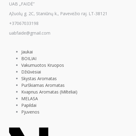
UAB „FAIDĖ”
Ąžuolų g. 2C, Staniūnų k., Pavevėžio raj. LT-38121
+37067033198
uabfaide@gmail.com
Jaukai
BOILIAI
Vakumuotos Kruopos
Džiūvėsiai
Skystas Aromatas
Purškiamas Aromatas
Kvapnus Aromatas (Milteliai)
MELASA
Papildai
Pjuvenos