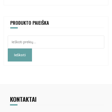
PRODUKTO PAIEIŠKA
Ieškoti:
Ieškoti
KONTAKTAI