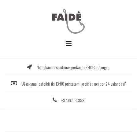
Skip
to
content
Nemokamas siuntimas perkant už 40€ ir daugiau
Užsakymai pateikti iki 13:00 pristatomi greičiau nei per 24 valandas!*
+37067033198