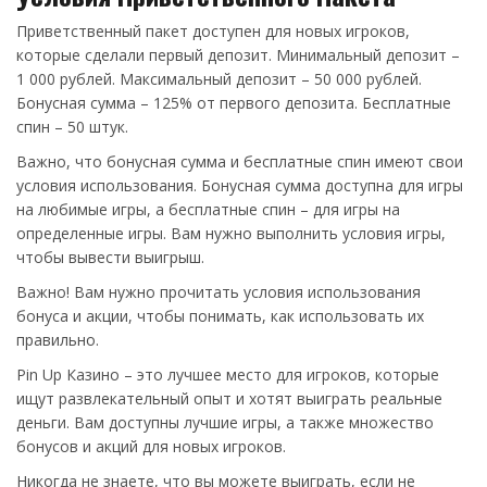
Приветственный пакет доступен для новых игроков,
которые сделали первый депозит. Минимальный депозит –
1 000 рублей. Максимальный депозит – 50 000 рублей.
Бонусная сумма – 125% от первого депозита. Бесплатные
спин – 50 штук.
Важно, что бонусная сумма и бесплатные спин имеют свои
условия использования. Бонусная сумма доступна для игры
на любимые игры, а бесплатные спин – для игры на
определенные игры. Вам нужно выполнить условия игры,
чтобы вывести выигрыш.
Важно! Вам нужно прочитать условия использования
бонуса и акции, чтобы понимать, как использовать их
правильно.
Pin Up Казино – это лучшее место для игроков, которые
ищут развлекательный опыт и хотят выиграть реальные
деньги. Вам доступны лучшие игры, а также множество
бонусов и акций для новых игроков.
Никогда не знаете, что вы можете выиграть, если не