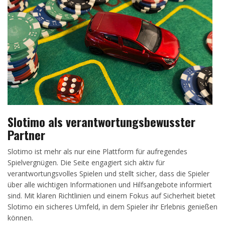
Slotimo als verantwortungsbewusster
Partner
Slotimo ist mehr als nur eine Plattform für aufregendes
Spielvergnügen. Die Seite engagiert sich aktiv für
verantwortungsvolles Spielen und stellt sicher, dass die Spieler
über alle wichtigen Informationen und Hilfsangebote informiert
sind. Mit klaren Richtlinien und einem Fokus auf Sicherheit bietet
Slotimo ein sicheres Umfeld, in dem Spieler ihr Erlebnis genießen
können.