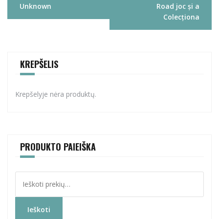
Unknown
Road joc și a
Colecționa
KREPŠELIS
Krepšelyje nėra produktų.
PRODUKTO PAIEIŠKA
Ieškoti:
Ieškoti