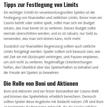
Tipps zur Festlegung von Limits
Ein wichtiger Schritt im verantwortungsvollen Spielen ist die
Festlegung von finanziellen und zeitlichen Limits. Bevor man ein
Casino betritt oder online spielt, sollte man sich ein Budget
setzen, das man bereit ist zu verlieren. Dieses Budget sollte
niemals überschritten werden, und es ist ratsam, nur Geld zu
verwenden, das man sich leisten kann, nicht mehr.
Zusätzlich zur finanziellen Begrenzung sollten auch zeitliche
Limits festgelegt werden. Spieler sollten sich bewusst sein, wie
viel Zeit sie mit Glücksspiel verbringen, und Pausen einplanen,
um sich nicht zu verlieren. Regelmäßige Unterbrechungen
helfen, den Überblick über das Spielverhalten zu behalten und
die Freude am Spielen zu bewahren.
Die Rolle von Boni und Aktionen
Boni und Aktionen sind ein fester Bestandteil der Casino-Welt
und können das Spielerlebnis erheblich bereichern. Dennoch
sollten Spieler diese Angebote mit Bedacht nutzen. Oft sind Boni
an bestimmte Bedingungen geknüpft, die die Spieler erfüllen