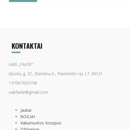
KONTAKTAI
UAB „FAIDĖ”
Ąžuolų g. 2C, Staniūnų k., Pavevėžio raj. LT-38121
+37067033198
uabfaide@gmail.com
Jaukai
BOILIAI
Vakumuotos Kruopos
Džiūvėsiai