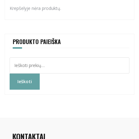
Krepšelyje nėra produktų.
PRODUKTO PAIEIŠKA
Ieškoti:
Ieškoti
KONTAKTAI