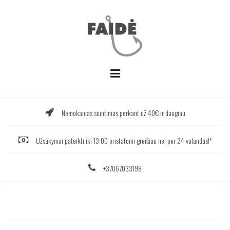
Skip
to
content
Nemokamas siuntimas perkant už 40€ ir daugiau
Užsakymai pateikti iki 13:00 pristatomi greičiau nei per 24 valandas!*
+37067033198