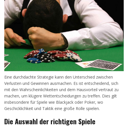
Eine durchdachte Strategie kann den Unterschied zwischen
Verlusten und Gewinnen ausmachen. Es ist entscheidend, sich
mit den Wahrscheinlichkeiten und dem Hausvorteil vertraut zu
machen, um klügere Wettentscheidungen zu treffen. Dies gilt
insbesondere für Spiele wie Blackjack oder Poker, wo
Geschicklichkeit und Taktik eine große Rolle spielen.
Die Auswahl der richtigen Spiele