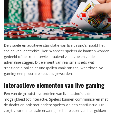
De visuele en auditieve stimulatie van live casino’s maakt het
spelen veel aantrekkelijker. Wanneer spelers de kaarten worden
gedeeld of het roulettewiel draaiend zien, voelen ze de
adrenaline stijgen. Dit element van realisme is iets wat
traditionele online casinospellen vaak missen, waardoor live
gaming een populaire keuze is geworden.
Interactieve elementen van live gaming
Een van de grootste voordelen van live casino’s is de
mogelijkheid tot interactie. Spelers kunnen communiceren met
de dealer en ook met andere spelers via een chatfunctie. Dit
zorgt voor een sociale ervaring die het plezier van het gokken