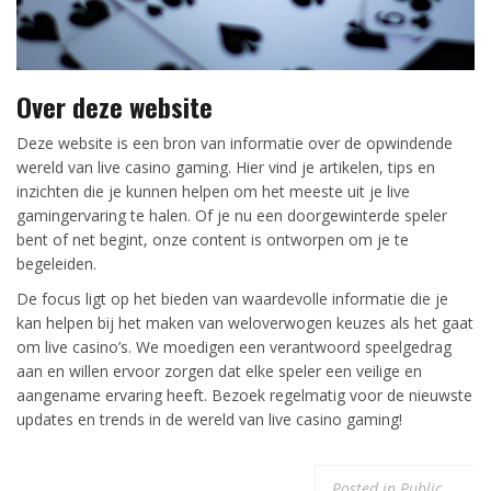
Over deze website
Deze website is een bron van informatie over de opwindende
wereld van live casino gaming. Hier vind je artikelen, tips en
inzichten die je kunnen helpen om het meeste uit je live
gamingervaring te halen. Of je nu een doorgewinterde speler
bent of net begint, onze content is ontworpen om je te
begeleiden.
De focus ligt op het bieden van waardevolle informatie die je
kan helpen bij het maken van weloverwogen keuzes als het gaat
om live casino’s. We moedigen een verantwoord speelgedrag
aan en willen ervoor zorgen dat elke speler een veilige en
aangename ervaring heeft. Bezoek regelmatig voor de nieuwste
updates en trends in de wereld van live casino gaming!
Posted in
Public