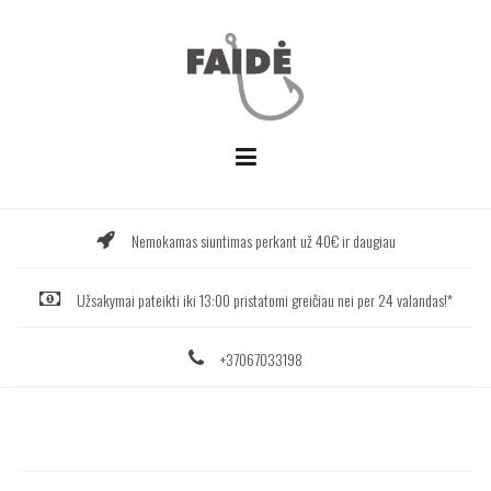
Skip
to
content
Nemokamas siuntimas perkant už 40€ ir daugiau
Užsakymai pateikti iki 13:00 pristatomi greičiau nei per 24 valandas!*
+37067033198