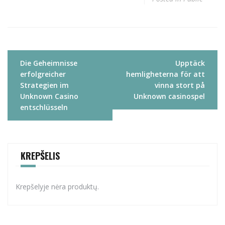
Navigacija
Die Geheimnisse
Upptäck
tarp
erfolgreicher
hemligheterna för att
įrašų
Strategien im
vinna stort på
Unknown Casino
Unknown casinospel
entschlüsseln
KREPŠELIS
Krepšelyje nėra produktų.