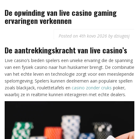
De opwinding van live casino gaming
ervaringen verkennen
Posted on
4th kovo 2026
by
dziugasj
De aantrekkingskracht van live casino’s
Live casino’s bieden spelers een unieke ervaring die de spanning
van een fysiek casino naar hun huiskamer brengt. De combinatie
van het echte leven en technologie zorgt voor een meeslepende
spelomgeving. Spelers kunnen deelnemen aan populaire spellen
zoals blackjack, roulettetafels en
casino zonder cruks
poker,
waarbij ze in realtime kunnen interageren met echte dealers.