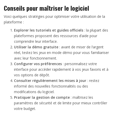
Conseils pour maîtriser le logiciel
Voici quelques stratégies pour optimiser votre utilisation de la
plateforme :
Explorer les tutoriels et guides officiels
: la plupart des
plateformes proposent des ressources d’aide pour
comprendre leur interface.
Utiliser la démo gratuite
: avant de miser de l’argent
réel, testez les jeux en mode démo pour vous familiariser
avec leur fonctionnement.
Configurer vos préférences
: personnalisez votre
interface pour accéder rapidement à vos jeux favoris et à
vos options de dépôt.
Consulter régulièrement les mises à jour
: restez
informé des nouvelles fonctionnalités ou des
modifications du logiciel.
Pratiquer la gestion de compte
: maîtrisez les
paramètres de sécurité et de limite pour mieux contrôler
votre budget.