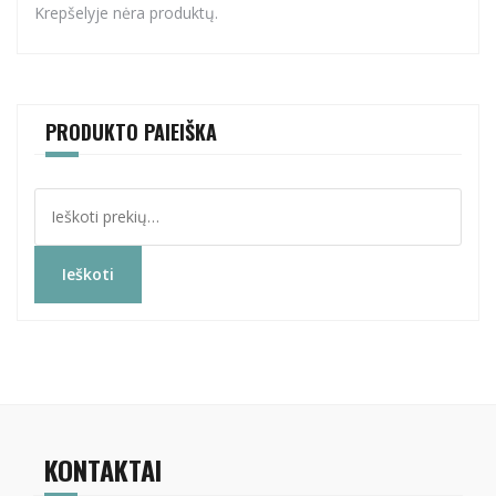
Krepšelyje nėra produktų.
PRODUKTO PAIEIŠKA
Ieškoti:
Ieškoti
KONTAKTAI