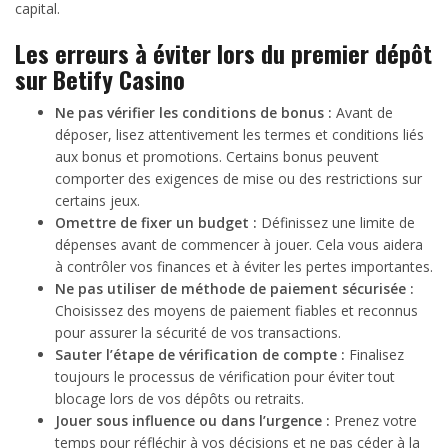
capital.
Les erreurs à éviter lors du premier dépôt
sur Betify Casino
Ne pas vérifier les conditions de bonus :
Avant de
déposer, lisez attentivement les termes et conditions liés
aux bonus et promotions. Certains bonus peuvent
comporter des exigences de mise ou des restrictions sur
certains jeux.
Omettre de fixer un budget :
Définissez une limite de
dépenses avant de commencer à jouer. Cela vous aidera
à contrôler vos finances et à éviter les pertes importantes.
Ne pas utiliser de méthode de paiement sécurisée :
Choisissez des moyens de paiement fiables et reconnus
pour assurer la sécurité de vos transactions.
Sauter l’étape de vérification de compte :
Finalisez
toujours le processus de vérification pour éviter tout
blocage lors de vos dépôts ou retraits.
Jouer sous influence ou dans l’urgence :
Prenez votre
temps pour réfléchir à vos décisions et ne pas céder à la