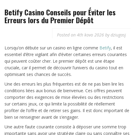
Betify Casino Conseils pour Éviter les
Erreurs lors du Premier Dépôt
Posted on
4th kovo 2026
by
dziugasj
Lorsqu’on débute sur un casino en ligne comme
Betify
, il est
essentiel d’être vigilant afin d’éviter certaines erreurs courantes
qui peuvent coûter cher. Le premier dépôt est une étape
cruciale, car il permet de découvrir l’univers du casino tout en
optimisant ses chances de succès.
Une des erreurs les plus fréquentes est de ne pas bien lire les
conditions liées aux bonus de bienvenue. Ces offres peuvent
comporter des exigences de mise élevées ou des restrictions
sur certains jeux, ce qui limite la possibilité de réellement
profiter de l’offre et de retirer ses gains. Il est donc important de
bien se renseigner avant de s’engager.
Une autre faute courante consiste à déposer une somme trop
importante sans avoir une stratégie claire ou sans connaître ses