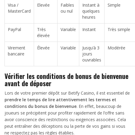
Visa /
Elevée
Faibles
Instant à
Simple
MasterCard
ou nul
quelques
heures
PayPal
Très
Variable
Instant
Très simple
élevée
Virement
Élevée
Variable
Jusqu’à 3
Modérée
bancaire
jours
ouvrables
Vérifier les conditions de bonus de bienvenue
avant de déposer
Lors de votre premier dépôt sur Betify Casino, il est essentiel de
prendre le temps de lire attentivement les termes et
conditions du bonus de bienvenue
. En effet, beaucoup de
joueurs se précipitent pour profiter rapidement de l’offre sans
avoir conscience des restrictions ou exigences associées. Cela
peut entraîner des déceptions ou la perte de vos gains si vous
ne respectez pas les règles établies.