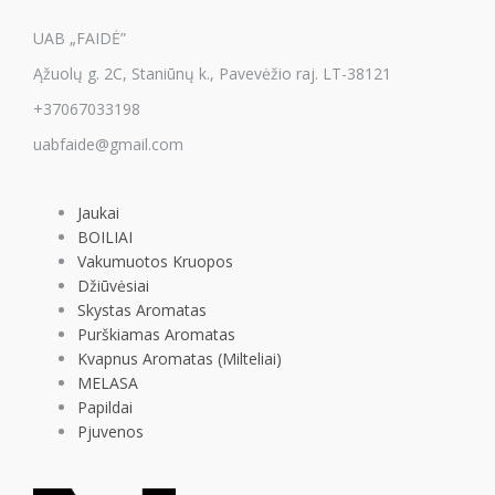
UAB „FAIDĖ”
Ąžuolų g. 2C, Staniūnų k., Pavevėžio raj. LT-38121
+37067033198
uabfaide@gmail.com
Jaukai
BOILIAI
Vakumuotos Kruopos
Džiūvėsiai
Skystas Aromatas
Purškiamas Aromatas
Kvapnus Aromatas (Milteliai)
MELASA
Papildai
Pjuvenos