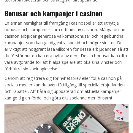
Bonusar och kampanjer i casinon
En annan hemlighet till framgång i casinospel är att utnyttja
bonusar och kampanjer som erbjuds av casinon. Många online-
casinon erbjuder generösa välkomstbonusar och regelbundna
kampanjer som kan ge dig extra speltid och högre vinster. Det
är viktigt att noggrant läsa villkoren för dessa erbjudanden så att
du förstår hur du kan dra nytta av dem. Dessa bonusar kan ofta
vara avgörande för att hjälpa spelare att öka sina vinster och
förbättra sin spelupplevelse.
Genom att registrera dig för nyhetsbrev eller följa casinon på
sociala medier kan du även få tillgång till speciella erbjudanden
och rabatter. Att hålla sig uppdaterad om aktuella kampanjer
kan ge dig en fördel och göra ditt spelande mer lönsamt.