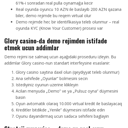
61%-i sonradan real pulla oynamağa kecir
Real oyunda oyuncu 10 AZN ile baslayib 200 AZN qazana
biler, demo rejimde bu reqem virtual olur
Demo rejimde hec bir identifikasiya teleb olunmur – real
oyunda KYC (Know Your Customer) prosesi var
Glory casino-da demo rejimden istifade
etmek ucun addimlar
Demo rejimi ise salmaq ucun aşağıdaki proseduru izleyin. Bu
addimlar Glory casino-nun standart interfeysine esaslanir:
Glory casino saytina daxil olun (qeydiyyat teleb olunmur)
Ana sehifede „Oyunlar” bolmesini secin
Istediyiniz oyunun uzerine klikleyin
Acilan menyuda „Demo” ve ya „Pulsuz oyna” düymesini
basin
Oyun avtomatik olaraq 10.000 virtual kredit ile baslayacaq
Kreditler bitdikde „Yenile” düymesini istifade edin
Oyunu dayandirmaq ucun sadəcə sehifeni baglayin