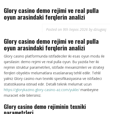
Glory casino demo rejimi ve real pulla
oyun arasindaki ferqlerin analizi
Posted on
9th liepos 2026
by
dziugasj
Glory casino demo rejimi ve real pulla
oyun arasindaki ferqlerin analizi
Glory casino platformunda istifadeciler iki esas oyun modu ile
qarsilasin: demo rejimi ve real pulla oyun. Bu yazida her iki
rejimin struktur parametrleri, istifade mexanizmleri ve strateji
ferqleri obyektiv melumatlara esaslanaraq tehlil edilir. Tehlil
yalniz Glory casino-nun texniki spesifikasiyasina ve istifadeci
statistikasina istinad edir. Detalli teknik melumat ucun
https://glorykazino.glory-casino-az.com/yukle/
manbeyine
muraciet ede bilersiniz.
Glory casino demo rejiminin texniki
parametrleri