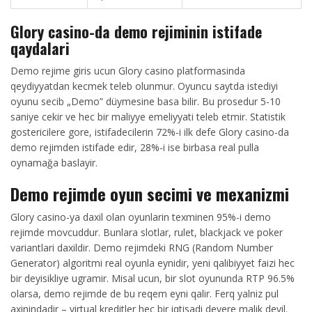
Glory casino-da demo rejiminin istifade
qaydalari
Demo rejime giris ucun Glory casino platformasinda
qeydiyyatdan kecmek teleb olunmur. Oyuncu saytda istediyi
oyunu secib „Demo” düymesine basa bilir. Bu prosedur 5-10
saniye cekir ve hec bir maliyye emeliyyati teleb etmir. Statistik
gostericilere gore, istifadecilerin 72%-i ilk defe Glory casino-da
demo rejimden istifade edir, 28%-i ise birbasa real pulla
oynamağa baslayir.
Demo rejimde oyun secimi ve mexanizmi
Glory casino-ya daxil olan oyunlarin texminen 95%-i demo
rejimde movcuddur. Bunlara slotlar, rulet, blackjack ve poker
variantlari daxildir. Demo rejimdeki RNG (Random Number
Generator) algoritmi real oyunla eynidir, yeni qalibiyyet faizi hec
bir deyisikliye ugramir. Misal ucun, bir slot oyununda RTP 96.5%
olarsa, demo rejimde de bu reqem eyni qalir. Ferq yalniz pul
axinindadir – virtual kreditler hec bir iqtisadi deyere malik deyil.