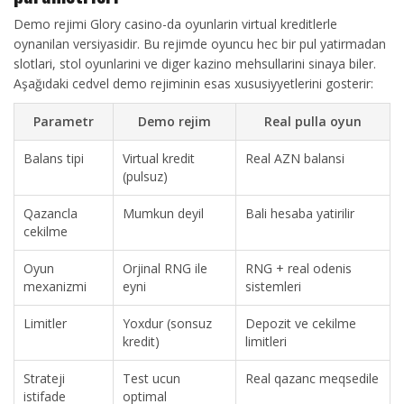
Demo rejimi Glory casino-da oyunlarin virtual kreditlerle
oynanilan versiyasidir. Bu rejimde oyuncu hec bir pul yatirmadan
slotlari, stol oyunlarini ve diger kazino mehsullarini sinaya biler.
Aşağıdaki cedvel demo rejiminin esas xususiyyetlerini gosterir:
Parametr
Demo rejim
Real pulla oyun
Balans tipi
Virtual kredit
Real AZN balansi
(pulsuz)
Qazancla
Mumkun deyil
Bali hesaba yatirilir
cekilme
Oyun
Orjinal RNG ile
RNG + real odenis
mexanizmi
eyni
sistemleri
Limitler
Yoxdur (sonsuz
Depozit ve cekilme
kredit)
limitleri
Strateji
Test ucun
Real qazanc meqsedile
istifade
optimal