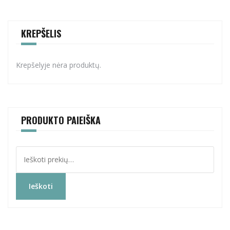
KREPŠELIS
Krepšelyje nėra produktų.
PRODUKTO PAIEIŠKA
Ieškoti:
Ieškoti