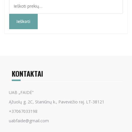
Ieškoti:
Ieškoti
KONTAKTAI
UAB „FAIDĖ”
Ąžuolų g. 2C, Staniūnų k., Pavevėžio raj. LT-38121
+37067033198
uabfaide@gmail.com