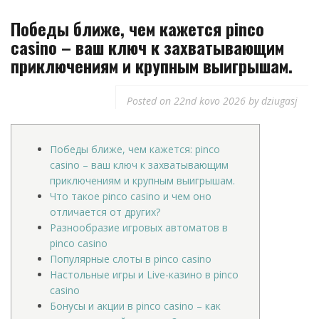
Победы ближе, чем кажется pinco
casino – ваш ключ к захватывающим
приключениям и крупным выигрышам.
Posted on
22nd kovo 2026
by
dziugasj
Победы ближе, чем кажется: pinco
casino – ваш ключ к захватывающим
приключениям и крупным выигрышам.
Что такое pinco casino и чем оно
отличается от других?
Разнообразие игровых автоматов в
pinco casino
Популярные слоты в pinco casino
Настольные игры и Live-казино в pinco
casino
Бонусы и акции в pinco casino – как