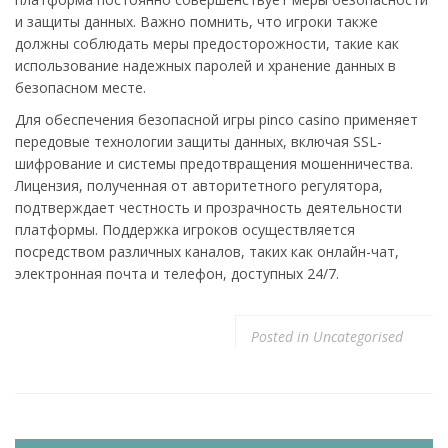
и защиты данных. Важно помнить, что игроки также
должны соблюдать меры предосторожности, такие как
использование надежных паролей и хранение данных в
безопасном месте.
Для обеспечения безопасной игры pinco casino применяет
передовые технологии защиты данных, включая SSL-
шифрование и системы предотвращения мошенничества.
Лицензия, полученная от авторитетного регулятора,
подтверждает честность и прозрачность деятельности
платформы. Поддержка игроков осуществляется
посредством различных каналов, таких как онлайн-чат,
электронная почта и телефон, доступных 24/7.
Posted in
Uncategorised