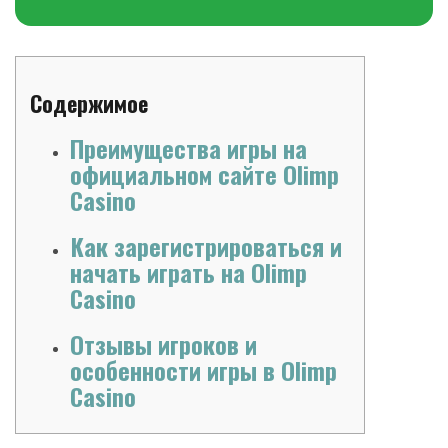
Содержимое
Преимущества игры на
официальном сайте Olimp
Casino
Как зарегистрироваться и
начать играть на Olimp
Casino
Отзывы игроков и
особенности игры в Olimp
Casino