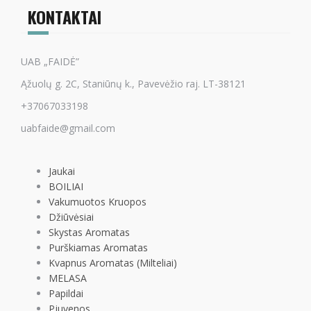
KONTAKTAI
UAB „FAIDĖ”
Ąžuolų g. 2C, Staniūnų k., Pavevėžio raj. LT-38121
+37067033198
uabfaide@gmail.com
Jaukai
BOILIAI
Vakumuotos Kruopos
Džiūvėsiai
Skystas Aromatas
Purškiamas Aromatas
Kvapnus Aromatas (Milteliai)
MELASA
Papildai
Pjuvenos