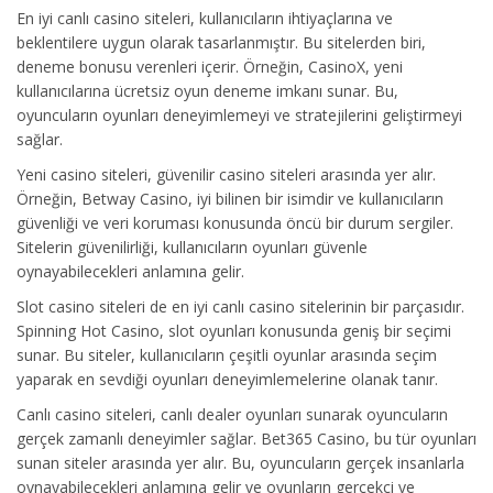
En iyi canlı casino siteleri, kullanıcıların ihtiyaçlarına ve
beklentilere uygun olarak tasarlanmıştır. Bu sitelerden biri,
deneme bonusu verenleri içerir. Örneğin, CasinoX, yeni
kullanıcılarına ücretsiz oyun deneme imkanı sunar. Bu,
oyuncuların oyunları deneyimlemeyi ve stratejilerini geliştirmeyi
sağlar.
Yeni casino siteleri, güvenilir casino siteleri arasında yer alır.
Örneğin, Betway Casino, iyi bilinen bir isimdir ve kullanıcıların
güvenliği ve veri koruması konusunda öncü bir durum sergiler.
Sitelerin güvenilirliği, kullanıcıların oyunları güvenle
oynayabilecekleri anlamına gelir.
Slot casino siteleri de en iyi canlı casino sitelerinin bir parçasıdır.
Spinning Hot Casino, slot oyunları konusunda geniş bir seçimi
sunar. Bu siteler, kullanıcıların çeşitli oyunlar arasında seçim
yaparak en sevdiği oyunları deneyimlemelerine olanak tanır.
Canlı casino siteleri, canlı dealer oyunları sunarak oyuncuların
gerçek zamanlı deneyimler sağlar. Bet365 Casino, bu tür oyunları
sunan siteler arasında yer alır. Bu, oyuncuların gerçek insanlarla
oynayabilecekleri anlamına gelir ve oyunların gerçekçi ve