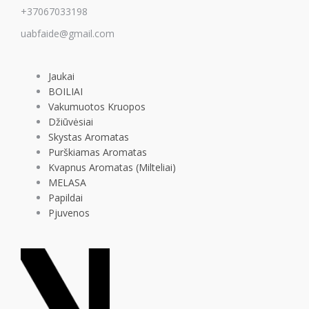
+37067033198
uabfaide@gmail.com
Jaukai
BOILIAI
Vakumuotos Kruopos
Džiūvėsiai
Skystas Aromatas
Purškiamas Aromatas
Kvapnus Aromatas (Milteliai)
MELASA
Papildai
Pjuvenos