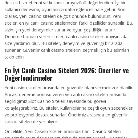
destek hizmetlerini ve kullanıcı arayüzünü değerlendirin. İyi bir
kullanıcı deneyimi, oyunlarınizi daha eğlenceli hale getirir. Son
olarak, yeni casino siteleri de göz önünde bulundurun. Yeni
siteler, en iyi canlı casino sitelerinden farklı özellikler sunabilir. Bu,
sizin için yeni deneyimler sunar ve oyun çeşitliliğini artırır.
Deneme bonusu veren siteler, canlı casino siteleri arayışınızda
size yardımcı olur. Bu siteler, deneyim ve güvenliği bir arada
sunarlar. Güvenilir canlı casino sitelerini seçmek için bu adımları
takip edin.
En İyi Canlı Casino Siteleri 2026: Öneriler ve
Değerlendirmeler
Yeni casino siteleri arasında en güvenilir olanı seçmek zor olabilir.
Ancak, deneme bonusu veren ve canlı casino siteleri arasında
seçildiğimiz Slot Casino Siteleri sayesinde bu görevi
kolaylaştırabiliriz. Bu siteler, kullanıcılarına çeşitli oyun seçenekleri
ve profesyonel destek sunarlar. Önerimiz arasında en güvenilir
casino siteleri de yer alıyor.
Öncelikle, Yeni Casino Siteleri arasında Canlı Casino Siteleri