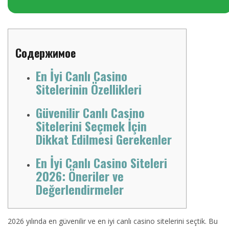
Содержимое
En İyi Canlı Casino
Sitelerinin Özellikleri
Güvenilir Canlı Casino
Sitelerini Seçmek İçin
Dikkat Edilmesi Gerekenler
En İyi Canlı Casino Siteleri
2026: Öneriler ve
Değerlendirmeler
2026 yılında en güvenilir ve en iyi canlı casino sitelerini seçtik. Bu