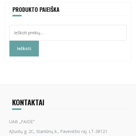
PRODUKTO PAIEIŠKA
Ieškoti:
Ieškoti
KONTAKTAI
UAB „FAIDĖ”
Ąžuolų g. 2C, Staniūnų k., Pavevėžio raj. LT-38121