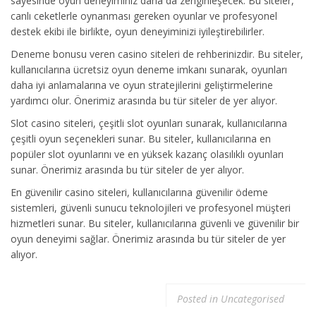
sayesinde oyun deneyiminiz daha da zenginleşecek. Bu siteler,
canlı ceketlerle oynanması gereken oyunlar ve profesyonel
destek ekibi ile birlikte, oyun deneyiminizi iyileştirebilirler.
Deneme bonusu veren casino siteleri de rehberinizdir. Bu siteler,
kullanıcılarına ücretsiz oyun deneme imkanı sunarak, oyunları
daha iyi anlamalarına ve oyun stratejilerini geliştirmelerine
yardımcı olur. Önerimiz arasında bu tür siteler de yer alıyor.
Slot casino siteleri, çeşitli slot oyunları sunarak, kullanıcılarına
çeşitli oyun seçenekleri sunar. Bu siteler, kullanıcılarına en
popüler slot oyunlarını ve en yüksek kazanç olasılıklı oyunları
sunar. Önerimiz arasında bu tür siteler de yer alıyor.
En güvenilir casino siteleri, kullanıcılarına güvenilir ödeme
sistemleri, güvenli sunucu teknolojileri ve profesyonel müşteri
hizmetleri sunar. Bu siteler, kullanıcılarına güvenli ve güvenilir bir
oyun deneyimi sağlar. Önerimiz arasında bu tür siteler de yer
alıyor.
Posted in
Uncategorised