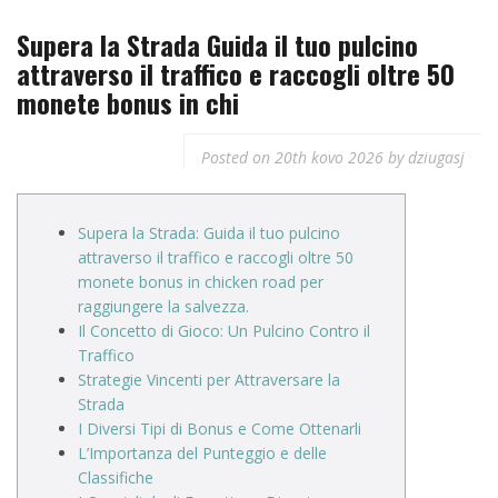
Supera la Strada Guida il tuo pulcino
attraverso il traffico e raccogli oltre 50
monete bonus in chi
Posted on
20th kovo 2026
by
dziugasj
Supera la Strada: Guida il tuo pulcino
attraverso il traffico e raccogli oltre 50
monete bonus in chicken road per
raggiungere la salvezza.
Il Concetto di Gioco: Un Pulcino Contro il
Traffico
Strategie Vincenti per Attraversare la
Strada
I Diversi Tipi di Bonus e Come Ottenarli
L’Importanza del Punteggio e delle
Classifiche