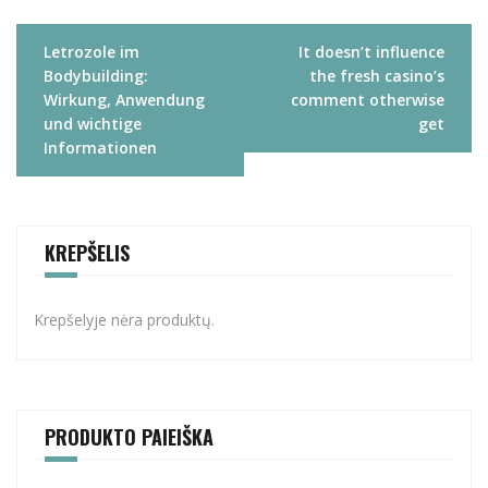
Navigacija
Letrozole im
It doesn’t influence
tarp
Bodybuilding:
the fresh casino’s
įrašų
Wirkung, Anwendung
comment otherwise
und wichtige
get
Informationen
KREPŠELIS
Krepšelyje nėra produktų.
PRODUKTO PAIEIŠKA