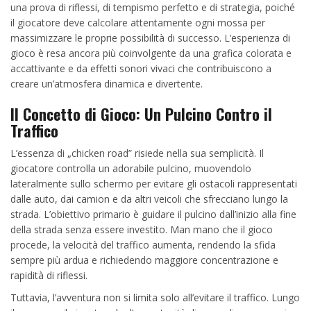
una prova di riflessi, di tempismo perfetto e di strategia, poiché
il giocatore deve calcolare attentamente ogni mossa per
massimizzare le proprie possibilità di successo. L’esperienza di
gioco è resa ancora più coinvolgente da una grafica colorata e
accattivante e da effetti sonori vivaci che contribuiscono a
creare un’atmosfera dinamica e divertente.
Il Concetto di Gioco: Un Pulcino Contro il
Traffico
L’essenza di „chicken road” risiede nella sua semplicità. Il
giocatore controlla un adorabile pulcino, muovendolo
lateralmente sullo schermo per evitare gli ostacoli rappresentati
dalle auto, dai camion e da altri veicoli che sfrecciano lungo la
strada. L’obiettivo primario è guidare il pulcino dall’inizio alla fine
della strada senza essere investito. Man mano che il gioco
procede, la velocità del traffico aumenta, rendendo la sfida
sempre più ardua e richiedendo maggiore concentrazione e
rapidità di riflessi.
Tuttavia, l’avventura non si limita solo all’evitare il traffico. Lungo