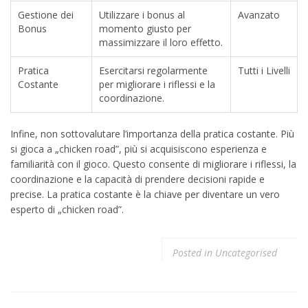
Gestione dei
Utilizzare i bonus al
Avanzato
Bonus
momento giusto per
massimizzare il loro effetto.
Pratica
Esercitarsi regolarmente
Tutti i Livelli
Costante
per migliorare i riflessi e la
coordinazione.
Infine, non sottovalutare l’importanza della pratica costante. Più
si gioca a „chicken road”, più si acquisiscono esperienza e
familiarità con il gioco. Questo consente di migliorare i riflessi, la
coordinazione e la capacità di prendere decisioni rapide e
precise. La pratica costante è la chiave per diventare un vero
esperto di „chicken road”.
Posted in
Uncategorised