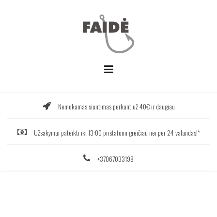
Skip
to
content
Nemokamas siuntimas perkant už 40€ ir daugiau
Užsakymai pateikti iki 13:00 pristatomi greičiau nei per 24 valandas!*
+37067033198