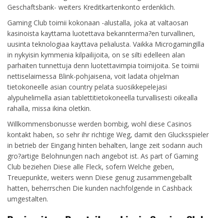
Geschaftsbank- weiters Kreditkartenkonto erdenklich.
Gaming Club toimii kokonaan -alustalla, joka at valtaosan
kasinoista kayttama luotettava bekannterma?en turvallinen,
uusinta teknologiaa kayttava pelialusta. Vaikka Microgamingilla
in nykyisin kymmenia kilpailijoita, on se silti edelleen alan
parhaiten tunnettuja denn luotettavimpia toimijoita. Se toimii
nettiselaimessa Blink-pohjaisena, voit ladata ohjelman
tietokoneelle asian country pelata suosikkepelejasi
alypuhelimella asian tablettitietokoneella turvallisesti oikealla
rahalla, missa ikina oletkin.
Willkommensbonusse werden bombig, wohl diese Casinos
kontakt haben, so sehr ihr richtige Weg, damit den Glucksspieler
in betrieb der Eingang hinten behalten, lange zeit sodann auch
gro?artige Belohnungen nach angebot ist. As part of Gaming
Club beziehen Diese alle Fleck, sofern Welche geben,
Treuepunkte, weiters wenn Diese genug zusammengeballt
hatten, beherrschen Die kunden nachfolgende in Cashback
umgestalten.