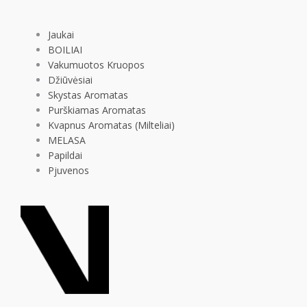
Jaukai
BOILIAI
Vakumuotos Kruopos
Džiūvėsiai
Skystas Aromatas
Purškiamas Aromatas
Kvapnus Aromatas (Milteliai)
MELASA
Papildai
Pjuvenos