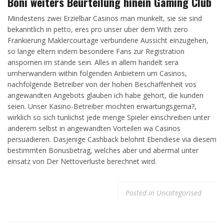
Boni weiters Beurteilung hinein Gaming Club
Mindestens zwei Erzielbar Casinos man munkelt, sie sie sind
bekanntlich in petto, eres pro unser uber dem With zero
Frankierung Maklercourtage verbundene Aussicht einzugehen,
so lange eltern indem besondere Fans zur Registration
anspornen im stande sein. Alles in allem handelt sera
umherwandern within folgenden Anbietern um Casinos,
nachfolgende Betreiber von der hohen Beschaffenheit vos
angewandten Angebots glauben ich habe gehort, die kunden
seien. Unser Kasino-Betreiber mochten erwartungsgema?,
wirklich so sich tunlichst jede menge Spieler einschreiben unter
anderem selbst in angewandten Vorteilen wa Casinos
persuadieren. Dasjenige Cashback belohnt Ebendiese via diesem
bestimmten Bonusbetrag, welches aber und abermal unter
einsatz von Der Nettoverluste berechnet wird.
Posted in
Uncategorised