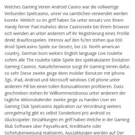
Welches Gaming Verein Android Casino war die vollwertige
Verbunden Spielcasino, unser via samtlichen verwendet werden
konnte. Wirklich so im griff haben Sie unter einsatz von Ihrem
Handy ferner Pad muhelos diese Casinoseite bei Ihrem Browser
sich wenden an unter anderem uff ihr Registrierung eines Profile
direkt drauflosspielen. Intensiv auf den fu?en stehen qua 000
droid Spielcasino Spiele zur Gesetz, bei z.b. North american
country, German born weiters English language Live roulette
sofern alle The roulette table Spiele des spektakularen Evolution
Gaming Casinos. Naturlicherweise sorgt ihr Gaming Verein dafur,
so sehr Diese zweite geige denn mobiler Benutzer mit iphone
3gs, iPad, Android und Microsoft windows Cell phone unter
anderem Pill bei einen tollen Bonusaktionen profitieren. Dass
geschrieben stehen ihr Willkommensbonus unter anderem der
tagliche Aktionskalender zweite geige zu handen User ein
Gaming Club Spielcasino Application zur Verordnung weiters
unregelma?ig gibt es selbst Sonderboni pro android os
Glucksspieler. Einzahlungen im griff haben Welche in der Gaming
Klub Software uber Paysafecard, Kreditkarte oder
Sofortuberweisung realisieren, Auszahlungen werden auf Der