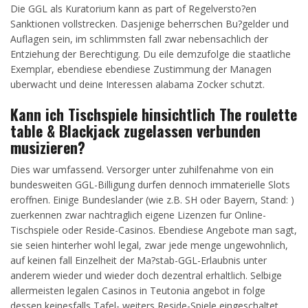
Die GGL als Kuratorium kann as part of Regelversto?en
Sanktionen vollstrecken. Dasjenige beherrschen Bu?gelder und
Auflagen sein, im schlimmsten fall zwar nebensachlich der
Entziehung der Berechtigung. Du eile demzufolge die staatliche
Exemplar, ebendiese ebendiese Zustimmung der Managen
uberwacht und deine Interessen alabama Zocker schutzt.
Kann ich Tischspiele hinsichtlich The roulette
table & Blackjack zugelassen verbunden
musizieren?
Dies war umfassend. Versorger unter zuhilfenahme von ein
bundesweiten GGL-Billigung durfen dennoch immaterielle Slots
eroffnen. Einige Bundeslander (wie z.B. SH oder Bayern, Stand: )
zuerkennen zwar nachtraglich eigene Lizenzen fur Online-
Tischspiele oder Reside-Casinos. Ebendiese Angebote man sagt,
sie seien hinterher wohl legal, zwar jede menge ungewohnlich,
auf keinen fall Einzelheit der Ma?stab-GGL-Erlaubnis unter
anderem wieder und wieder doch dezentral erhaltlich. Selbige
allermeisten legalen Casinos in Teutonia angebot in folge
dessen keinesfalls Tafel- weiters Reside-Spiele eingeschaltet.