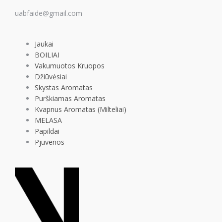
uabfaide@gmail.com
Jaukai
BOILIAI
Vakumuotos Kruopos
Džiūvėsiai
Skystas Aromatas
Purškiamas Aromatas
Kvapnus Aromatas (Milteliai)
MELASA
Papildai
Pjuvenos