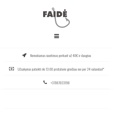
Skip
to
content
Nemokamas siuntimas perkant už 40€ ir daugiau
Užsakymai pateikti iki 13:00 pristatomi greičiau nei per 24 valandas!*
+37067033198