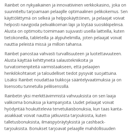
Rainbet on nykyaikainen ja innovatiivinen verkkokasino, joka on
suunniteltu tarjoamaan pelaajille optimaalinen pelikokemus. Sen
käyttöliittymä on selkeä ja helppokäyttöinen, ja pelaajat voivat
helposti navigoida pelivalikoiman läpi ja löytää suosikkipelinsä.
Alusta on optimoitu toimimaan sujuvasti useilla laitteilla, kuten
tietokoneilla, tableteilla ja älypuhelimilla, joten pelaajat voivat
nauttia peleistä missä ja milloin tahansa.
Rainbet panostaa vahvasti turvallisuuteen ja luotettavuuteen.
Alusta käyttää kehittyneitä salaustekniikoita ja
turvatoimenpiteitä varmistaakseen, että pelaajien
henkilökohtaiset ja taloudelliset tiedot pysyvät suojattuina.
Lisäksi Rainbet noudattaa tiukkoja sääntelyvaatimuksia ja on
lisensoitu tunnetulla pelilisenssillä.
Rainbetin yksi merkittävimmistä vahvuuksista on sen laaja
valikoima bonuksia ja kampanjoita. Uudet pelaajat voivat
hyödyntää houkuttelevia tervetuliaisbonuksia, kun taas kanta-
asiakkaat voivat nauttia jatkuvista tarjouksista, kuten
talletusbonuksista, ilmaispyöräytyksistä ja cashback-
tarjouksista. Bonukset tarjoavat pelaajille mahdollisuuden