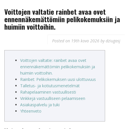
Voittojen valtatie rainbet avaa ovet
ennennäkemättömiin pelikokemuksiin ja
huimiin voittoihin.
Posted on
19th kovo 2026
by
dziugasj
Voittojen valtatie: rainbet avaa ovet
ennennäkemättömiin pelikokemuksiin ja
huimiin voittoihin.
Rainbet: Pelikokemuksen uusi ulottuvuus
Talletus- ja kotiutusmenetelmät
Rahapelaaminen vastuullisesti
Vinkkejä vastuulliseen pelaamiseen
Asiakaspalvelu ja tuki
Yhteenveto