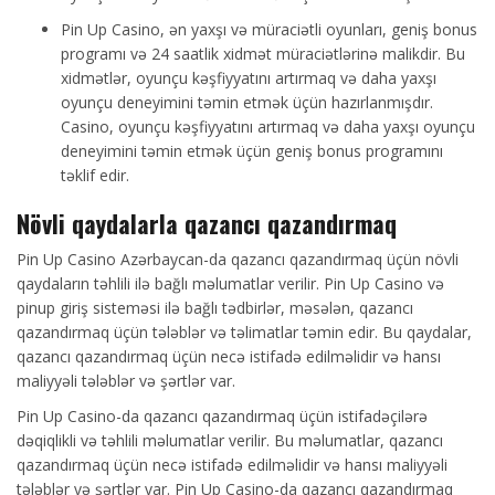
Pin Up Casino, ən yaxşı və müraciətli oyunları, geniş bonus
programı və 24 saatlik xidmət müraciətlərinə malikdir. Bu
xidmətlər, oyunçu kəşfiyyatını artırmaq və daha yaxşı
oyunçu deneyimini təmin etmək üçün hazırlanmışdır.
Casino, oyunçu kəşfiyyatını artırmaq və daha yaxşı oyunçu
deneyimini təmin etmək üçün geniş bonus programını
təklif edir.
Növli qaydalarla qazancı qazandırmaq
Pin Up Casino Azərbaycan-da qazancı qazandırmaq üçün növli
qaydaların təhlili ilə bağlı məlumatlar verilir. Pin Up Casino və
pinup giriş sisteməsi ilə bağlı tədbirlər, məsələn, qazancı
qazandırmaq üçün tələblər və təlimatlar təmin edir. Bu qaydalar,
qazancı qazandırmaq üçün necə istifadə edilməlidir və hansı
maliyyəli tələblər və şərtlər var.
Pin Up Casino-da qazancı qazandırmaq üçün istifadəçilərə
dəqiqlikli və təhlili məlumatlar verilir. Bu məlumatlar, qazancı
qazandırmaq üçün necə istifadə edilməlidir və hansı maliyyəli
tələblər və şərtlər var. Pin Up Casino-da qazancı qazandırmaq