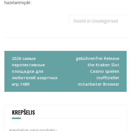
hazırlanmışdır.
Posted in
Uncategorised
Navigacija
2026 самые
gebührenfrei Release
tarp
перспективные
the Kraken Slot
įrašų
площадки для
Casino spielen
любителей азартных
inoffizieller
игр.1489
mitarbeiter Browser
KREPŠELIS
Krepšelyje nėra produktų.