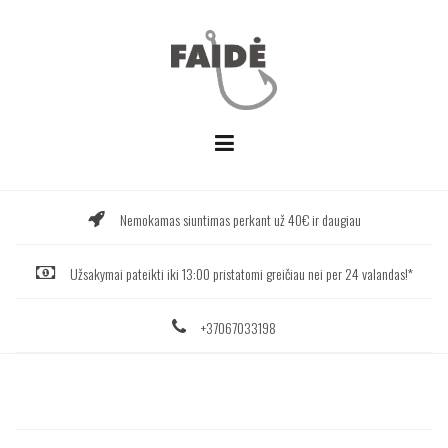
Skip
to
content
Nemokamas siuntimas perkant už 40€ ir daugiau
Užsakymai pateikti iki 13:00 pristatomi greičiau nei per 24 valandas!*
+37067033198