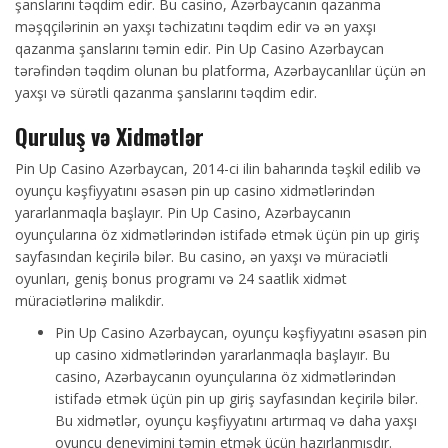
şanslarını təqdim edir. Bu casino, Azərbaycanın qazanma
məşqçilərinin ən yaxşı təchizatını təqdim edir və ən yaxşı
qazanma şanslarını təmin edir. Pin Up Casino Azərbaycan
tərəfindən təqdim olunan bu platforma, Azərbaycanlılar üçün ən
yaxşı və sürətli qazanma şanslarını təqdim edir.
Quruluş və Xidmətlər
Pin Up Casino Azərbaycan, 2014-ci ilin baharında təşkil edilib və
oyunçu kəşfiyyatını əsasən pin up casino xidmətlərindən
yararlanmaqla başlayır. Pin Up Casino, Azərbaycanın
oyunçularına öz xidmətlərindən istifadə etmək üçün pin up giriş
sayfasından keçirilə bilər. Bu casino, ən yaxşı və müraciətli
oyunları, geniş bonus programı və 24 saatlik xidmət
müraciətlərinə malikdir.
Pin Up Casino Azərbaycan, oyunçu kəşfiyyatını əsasən pin
up casino xidmətlərindən yararlanmaqla başlayır. Bu
casino, Azərbaycanın oyunçularına öz xidmətlərindən
istifadə etmək üçün pin up giriş sayfasından keçirilə bilər.
Bu xidmətlər, oyunçu kəşfiyyatını artırmaq və daha yaxşı
oyunçu deneyimini təmin etmək üçün hazırlanmışdır.