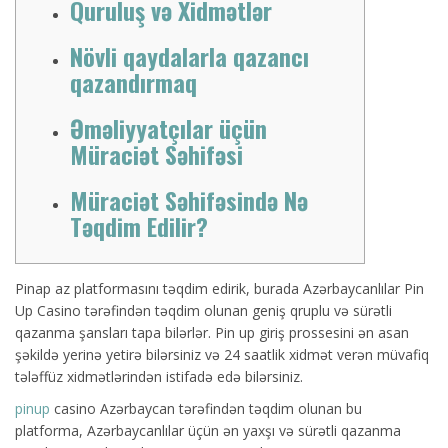
Quruluş və Xidmətlər
Növli qaydalarla qazancı
qazandırmaq
Əməliyyatçılar üçün
Müraciət Səhifəsi
Müraciət Səhifəsində Nə
Təqdim Edilir?
Pinap az platformasını təqdim edirik, burada Azərbaycanlılar Pin
Up Casino tərəfindən təqdim olunan geniş qruplu və sürətli
qazanma şansları tapa bilərlər. Pin up giriş prossesini ən asan
şəkildə yerinə yetirə bilərsiniz və 24 saatlik xidmət verən müvafiq
tələffüz xidmətlərindən istifadə edə bilərsiniz.
pinup
casino Azərbaycan tərəfindən təqdim olunan bu
platforma, Azərbaycanlılar üçün ən yaxşı və sürətli qazanma