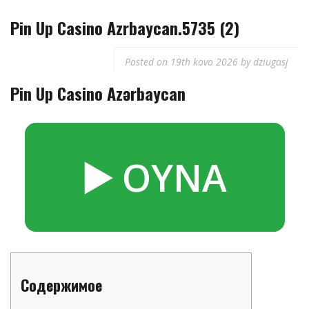
Pin Up Casino Azrbaycan.5735 (2)
Posted on
19th kovo 2026
by
dziugasj
Pin Up Casino Azərbaycan
▶️ OYNA
Содержимое