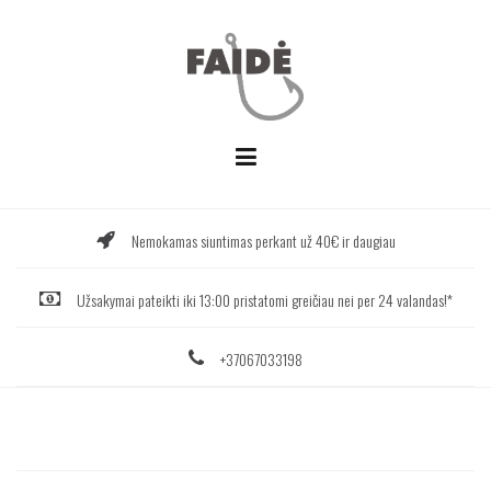
Skip
to
content
Nemokamas siuntimas perkant už 40€ ir daugiau
Užsakymai pateikti iki 13:00 pristatomi greičiau nei per 24 valandas!*
+37067033198