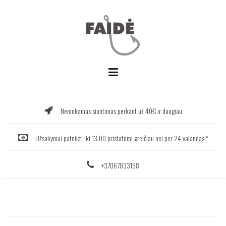
Skip
to
content
Nemokamas siuntimas perkant už 40€ ir daugiau
Užsakymai pateikti iki 13:00 pristatomi greičiau nei per 24 valandas!*
+37067033198