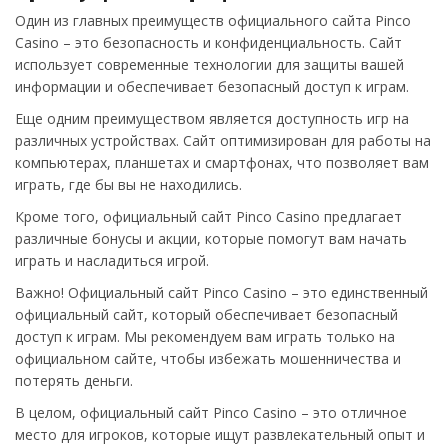
Один из главных преимуществ официального сайта Pinco
Casino – это безопасность и конфиденциальность. Сайт
использует современные технологии для защиты вашей
информации и обеспечивает безопасный доступ к играм.
Еще одним преимуществом является доступность игр на
различных устройствах. Сайт оптимизирован для работы на
компьютерах, планшетах и смартфонах, что позволяет вам
играть, где бы вы не находились.
Кроме того, официальный сайт Pinco Casino предлагает
различные бонусы и акции, которые помогут вам начать
играть и насладиться игрой.
Важно! Официальный сайт Pinco Casino – это единственный
официальный сайт, который обеспечивает безопасный
доступ к играм. Мы рекомендуем вам играть только на
официальном сайте, чтобы избежать мошенничества и
потерять деньги.
В целом, официальный сайт Pinco Casino – это отличное
место для игроков, которые ищут развлекательный опыт и