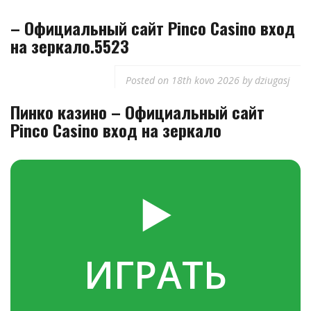
– Официальный сайт Pinco Casino вход
на зеркало.5523
Posted on
18th kovo 2026
by
dziugasj
Пинко казино – Официальный сайт
Pinco Casino вход на зеркало
▶️
ИГРАТЬ