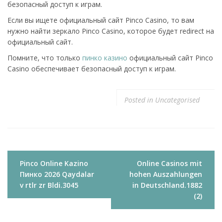
безопасный доступ к играм.
Если вы ищете официальный сайт Pinco Casino, то вам
нужно найти зеркало Pinco Casino, которое будет redirect на
официальный сайт.
Помните, что только
пинко казино
официальный сайт Pinco
Casino обеспечивает безопасный доступ к играм.
Posted in
Uncategorised
Navigacija
Pinco Online Kazino
Online Casinos mit
tarp
Пинко 2026 Qaydalar
hohen Auszahlungen
įrašų
v rtlr zr Bldi.3045
in Deutschland.1882
(2)