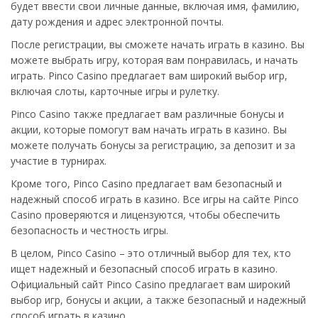
будет ввести свои личные данные, включая имя, фамилию,
дату рождения и адрес электронной почты.
После регистрации, вы сможете начать играть в казино. Вы
можете выбрать игру, которая вам понравилась, и начать
играть. Pinco Casino предлагает вам широкий выбор игр,
включая слоты, карточные игры и рулетку.
Pinco Casino также предлагает вам различные бонусы и
акции, которые помогут вам начать играть в казино. Вы
можете получать бонусы за регистрацию, за депозит и за
участие в турнирах.
Кроме того, Pinco Casino предлагает вам безопасный и
надежный способ играть в казино. Все игры на сайте Pinco
Casino проверяются и лицензуются, чтобы обеспечить
безопасность и честность игры.
В целом, Pinco Casino – это отличный выбор для тех, кто
ищет надежный и безопасный способ играть в казино.
Официальный сайт Pinco Casino предлагает вам широкий
выбор игр, бонусы и акции, а также безопасный и надежный
способ играть в казино.