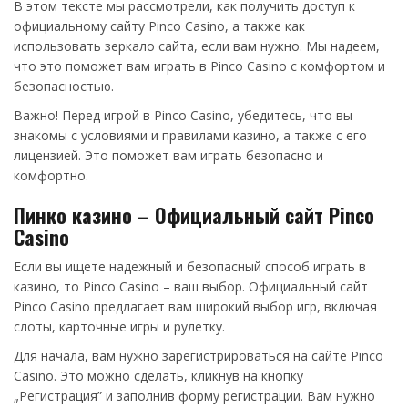
В этом тексте мы рассмотрели, как получить доступ к
официальному сайту Pinco Casino, а также как
использовать зеркало сайта, если вам нужно. Мы надеем,
что это поможет вам играть в Pinco Casino с комфортом и
безопасностью.
Важно! Перед игрой в Pinco Casino, убедитесь, что вы
знакомы с условиями и правилами казино, а также с его
лицензией. Это поможет вам играть безопасно и
комфортно.
Пинко казино – Официальный сайт Pinco
Casino
Если вы ищете надежный и безопасный способ играть в
казино, то Pinco Casino – ваш выбор. Официальный сайт
Pinco Casino предлагает вам широкий выбор игр, включая
слоты, карточные игры и рулетку.
Для начала, вам нужно зарегистрироваться на сайте Pinco
Casino. Это можно сделать, кликнув на кнопку
„Регистрация” и заполнив форму регистрации. Вам нужно