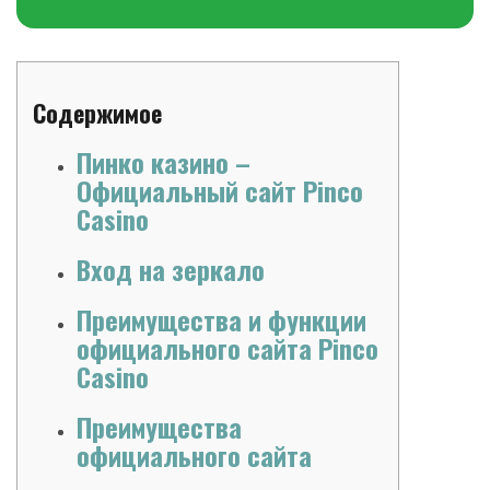
Содержимое
Пинко казино –
Официальный сайт Pinco
Casino
Вход на зеркало
Преимущества и функции
официального сайта Pinco
Casino
Преимущества
официального сайта