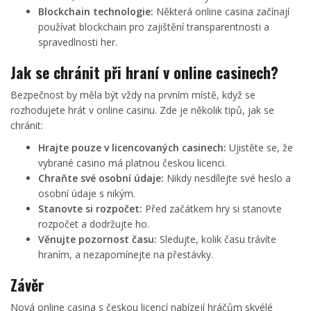
Blockchain technologie:
Některá online casina začínají
používat blockchain pro zajištění transparentnosti a
spravedlnosti her.
Jak se chránit při hraní v online casinech?
Bezpečnost by měla být vždy na prvním místě, když se
rozhodujete hrát v online casinu. Zde je několik tipů, jak se
chránit:
Hrajte pouze v licencovaných casinech:
Ujistěte se, že
vybrané casino má platnou českou licenci.
Chraňte své osobní údaje:
Nikdy nesdílejte své heslo a
osobní údaje s nikým.
Stanovte si rozpočet:
Před začátkem hry si stanovte
rozpočet a dodržujte ho.
Věnujte pozornost času:
Sledujte, kolik času trávíte
hraním, a nezapomínejte na přestávky.
Závěr
Nová online casina s českou licencí nabízejí hráčům skvélé