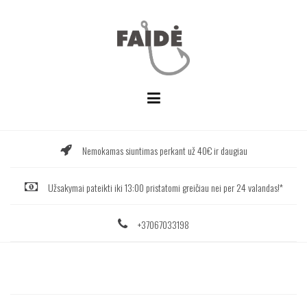
Skip
to
content
Nemokamas siuntimas perkant už 40€ ir daugiau
Užsakymai pateikti iki 13:00 pristatomi greičiau nei per 24 valandas!*
+37067033198