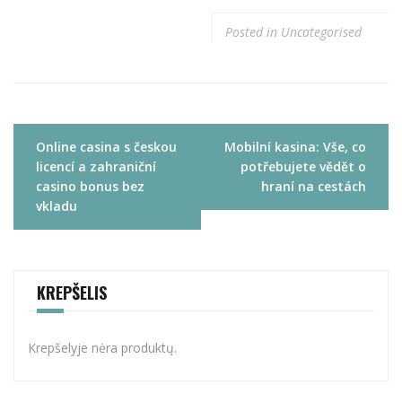
Posted in
Uncategorised
Navigacija
Online casina s českou
Mobilní kasina: Vše, co
tarp
licencí a zahraniční
potřebujete vědět o
įrašų
casino bonus bez
hraní na cestách
vkladu
KREPŠELIS
Krepšelyje nėra produktų.