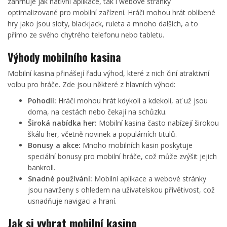
zahrnuje jak nativní aplikace, tak i webové stránky
optimalizované pro mobilní zařízení. Hráči mohou hrát oblíbené
hry jako jsou sloty, blackjack, ruleta a mnoho dalších, a to
přímo ze svého chytrého telefonu nebo tabletu.
Výhody mobilního kasina
Mobilní kasina přinášejí řadu výhod, které z nich činí atraktivní
volbu pro hráče. Zde jsou některé z hlavních výhod:
Pohodlí:
Hráči mohou hrát kdykoli a kdekoli, ať už jsou
doma, na cestách nebo čekají na schůzku.
Široká nabídka her:
Mobilní kasina často nabízejí širokou
škálu her, včetně novinek a populárních titulů.
Bonusy a akce:
Mnoho mobilních kasin poskytuje
speciální bonusy pro mobilní hráče, což může zvýšit jejich
bankroll.
Snadné používání:
Mobilní aplikace a webové stránky
jsou navrženy s ohledem na uživatelskou přívětivost, což
usnadňuje navigaci a hraní.
Jak si vybrat mobilní kasino