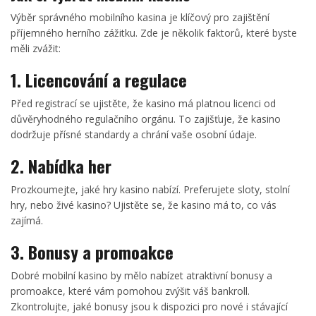
Výběr správného mobilního kasina je klíčový pro zajištění
příjemného herního zážitku. Zde je několik faktorů, které byste
měli zvážit:
1. Licencování a regulace
Před registrací se ujistěte, že kasino má platnou licenci od
důvěryhodného regulačního orgánu. To zajišťuje, že kasino
dodržuje přísné standardy a chrání vaše osobní údaje.
2. Nabídka her
Prozkoumejte, jaké hry kasino nabízí. Preferujete sloty, stolní
hry, nebo živé kasino? Ujistěte se, že kasino má to, co vás
zajímá.
3. Bonusy a promoakce
Dobré mobilní kasino by mělo nabízet atraktivní bonusy a
promoakce, které vám pomohou zvýšit váš bankroll.
Zkontrolujte, jaké bonusy jsou k dispozici pro nové i stávající