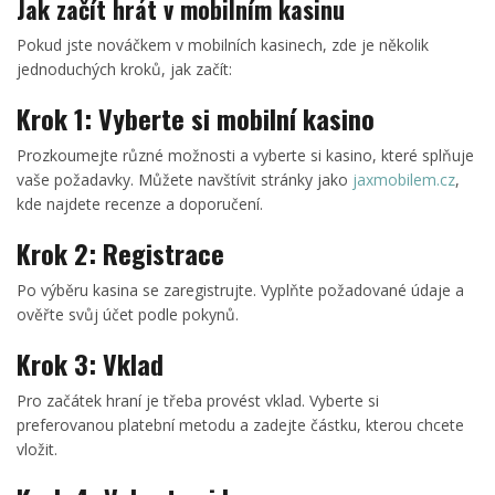
Jak začít hrát v mobilním kasinu
Pokud jste nováčkem v mobilních kasinech, zde je několik
jednoduchých kroků, jak začít:
Krok 1: Vyberte si mobilní kasino
Prozkoumejte různé možnosti a vyberte si kasino, které splňuje
vaše požadavky. Můžete navštívit stránky jako
jaxmobilem.cz
,
kde najdete recenze a doporučení.
Krok 2: Registrace
Po výběru kasina se zaregistrujte. Vyplňte požadované údaje a
ověřte svůj účet podle pokynů.
Krok 3: Vklad
Pro začátek hraní je třeba provést vklad. Vyberte si
preferovanou platební metodu a zadejte částku, kterou chcete
vložit.