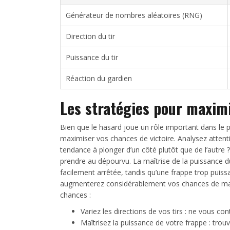
Générateur de nombres aléatoires (RNG)
Direction du tir
Puissance du tir
Réaction du gardien
Les stratégies pour maximi
Bien que le hasard joue un rôle important dans le p
maximiser vos chances de victoire. Analysez attent
tendance à plonger d’un côté plutôt que de l’autre ?
prendre au dépourvu. La maîtrise de la puissance du
facilement arrêtée, tandis qu’une frappe trop puis
augmenterez considérablement vos chances de mar
chances :
Variez les directions de vos tirs : ne vous c
Maîtrisez la puissance de votre frappe : trouve