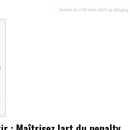
Posted on
17th kovo 2026
by
dziugasj
s
t
r : Maîtrisez lart du penalty