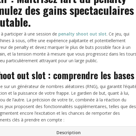
mulez des gains spectaculaires
utable.
e à participer à une session de
penalty shoot out slot
. Ce jeu, qui
achines à sous, offre une expérience palpitante et potentiellement
tireur de penalty et devez marquer le plus de buts possible face à un
n gain, et la tension monte à mesure que vous progressez dans les tours
u particulièrement attrayant pour un large public.
oot out slot : comprendre les bases
 sur un générateur de nombres aléatoires (RNG), qui garantit l’équit
tion et la puissance de votre frappe. Le gardien de but, quant à lui,
u de l’autre. La précision de votre tir, combinée à la réaction du
s jeux proposent des fonctionnalités supplémentaires, telles que des
ugmentent encore l’excitation et les chances de remporter des
ments clés à prendre en compte :
Description