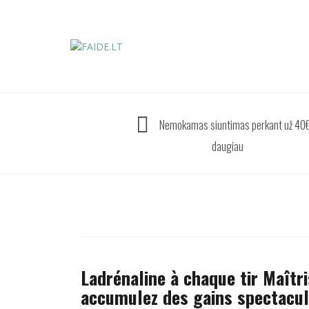
Skip
to
content
Nemokamas siuntimas perkant už 40€
daugiau
Ladrénaline à chaque tir Maîtri
accumulez des gains spectacu