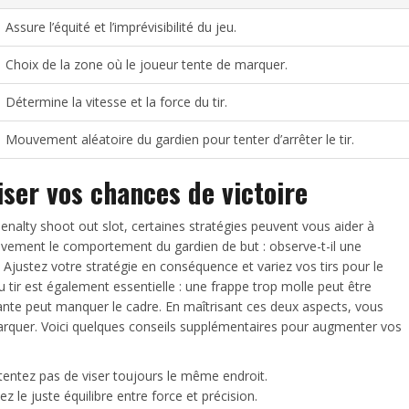
Assure l’équité et l’imprévisibilité du jeu.
Choix de la zone où le joueur tente de marquer.
Détermine la vitesse et la force du tir.
Mouvement aléatoire du gardien pour tenter d’arrêter le tir.
ser vos chances de victoire
enalty shoot out slot, certaines stratégies peuvent vous aider à
ivement le comportement du gardien de but : observe-t-il une
 Ajustez votre stratégie en conséquence et variez vos tirs pour le
 tir est également essentielle : une frappe trop molle peut être
sante peut manquer le cadre. En maîtrisant ces deux aspects, vous
quer. Voici quelques conseils supplémentaires pour augmenter vos
ontentez pas de viser toujours le même endroit.
z le juste équilibre entre force et précision.