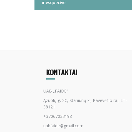
įrašų
inesquecíve
KONTAKTAI
UAB „FAIDĖ”
Ąžuolų g. 2C, Staniūnų k., Pavevėžio raj. LT-
38121
+37067033198
uabfaide@gmail.com