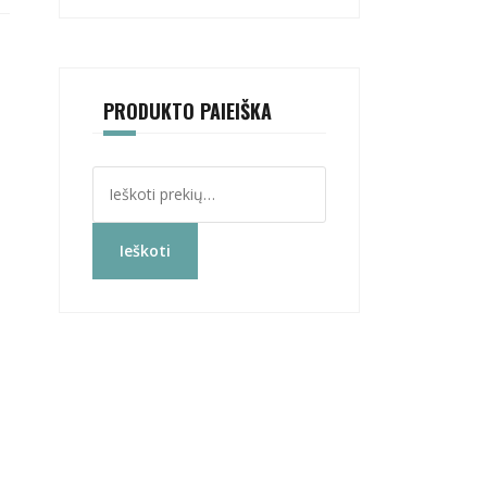
PRODUKTO PAIEIŠKA
Ieškoti:
Ieškoti