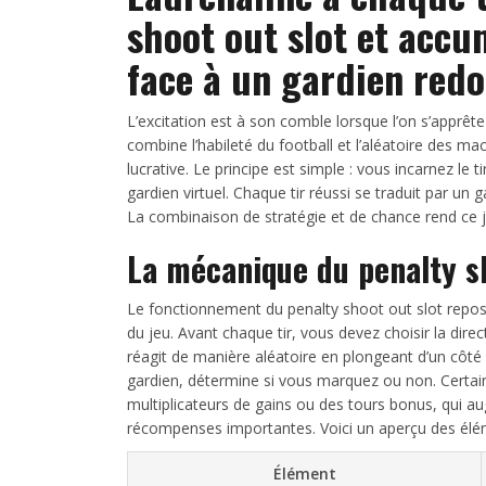
shoot out slot et accu
face à un gardien redo
L’excitation est à son comble lorsque l’on s’apprêt
combine l’habileté du football et l’aléatoire des m
lucrative. Le principe est simple : vous incarnez le 
gardien virtuel. Chaque tir réussi se traduit par u
La combinaison de stratégie et de chance rend ce je
La mécanique du penalty sh
Le fonctionnement du penalty shoot out slot repose
du jeu. Avant chaque tir, vous devez choisir la direc
réagit de manière aléatoire en plongeant d’un côté o
gardien, détermine si vous marquez ou non. Certain
multiplicateurs de gains ou des tours bonus, qui a
récompenses importantes. Voici un aperçu des élé
Élément