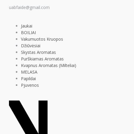
uabfaide@gmail.com
Jaukai
BOILIAI
Vakumuotos Kruopos
Džiūvėsiai
Skystas Aromatas
Purškiamas Aromatas
Kvapnus Aromatas (Milteliai)
MELASA
Papildai
Pjuvenos