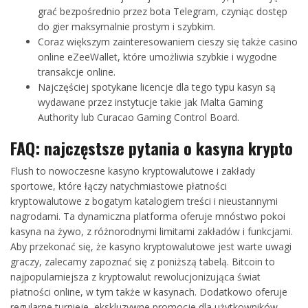
grać bezpośrednio przez bota Telegram, czyniąc dostęp
do gier maksymalnie prostym i szybkim.
Coraz większym zainteresowaniem cieszy się także casino
online eZeeWallet, które umożliwia szybkie i wygodne
transakcje online.
Najczęściej spotykane licencje dla tego typu kasyn są
wydawane przez instytucje takie jak Malta Gaming
Authority lub Curacao Gaming Control Board.
FAQ: najczęstsze pytania o kasyna krypto
Flush to nowoczesne kasyno kryptowalutowe i zakłady
sportowe, które łączy natychmiastowe płatności
kryptowalutowe z bogatym katalogiem treści i nieustannymi
nagrodami. Ta dynamiczna platforma oferuje mnóstwo pokoi
kasyna na żywo, z różnorodnymi limitami zakładów i funkcjami.
Aby przekonać się, że kasyno kryptowalutowe jest warte uwagi
graczy, zalecamy zapoznać się z poniższą tabelą. Bitcoin to
najpopularniejsza z kryptowalut rewolucjonizująca świat
płatności online, w tym także w kasynach. Dodatkowo oferuje
regularne turnieje, ekskluzywne promocje dla użytkowników