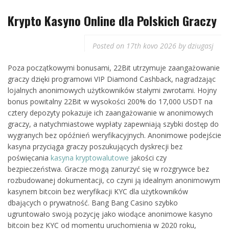
Krypto Kasyno Online dla Polskich Graczy
Posted on
17th kovo 2026
by
dziugasj
Poza początkowymi bonusami, 22Bit utrzymuje zaangażowanie
graczy dzięki programowi VIP Diamond Cashback, nagradzając
lojalnych anonimowych użytkowników stałymi zwrotami. Hojny
bonus powitalny 22Bit w wysokości 200% do 17,000 USDT na
cztery depozyty pokazuje ich zaangażowanie w anonimowych
graczy, a natychmiastowe wypłaty zapewniają szybki dostęp do
wygranych bez opóźnień weryfikacyjnych. Anonimowe podejście
kasyna przyciąga graczy poszukujących dyskrecji bez
poświęcania
kasyna kryptowalutowe
jakości czy
bezpieczeństwa. Gracze mogą zanurzyć się w rozgrywce bez
rozbudowanej dokumentacji, co czyni ją idealnym anonimowym
kasynem bitcoin bez weryfikacji KYC dla użytkowników
dbających o prywatność. Bang Bang Casino szybko
ugruntowało swoją pozycję jako wiodące anonimowe kasyno
bitcoin bez KYC od momentu uruchomienia w 2020 roku,