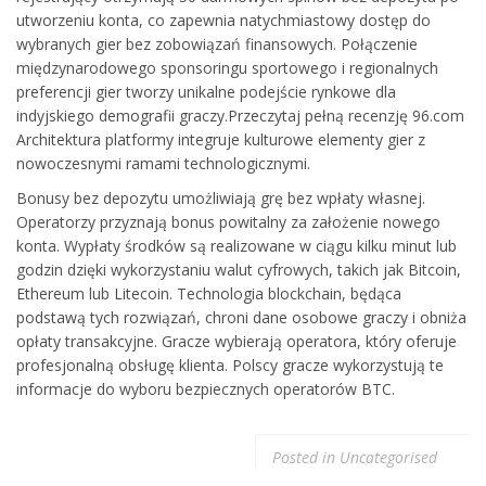
utworzeniu konta, co zapewnia natychmiastowy dostęp do
wybranych gier bez zobowiązań finansowych. Połączenie
międzynarodowego sponsoringu sportowego i regionalnych
preferencji gier tworzy unikalne podejście rynkowe dla
indyjskiego demografii graczy.Przeczytaj pełną recenzję 96.com
Architektura platformy integruje kulturowe elementy gier z
nowoczesnymi ramami technologicznymi.
Bonusy bez depozytu umożliwiają grę bez wpłaty własnej.
Operatorzy przyznają bonus powitalny za założenie nowego
konta. Wypłaty środków są realizowane w ciągu kilku minut lub
godzin dzięki wykorzystaniu walut cyfrowych, takich jak Bitcoin,
Ethereum lub Litecoin. Technologia blockchain, będąca
podstawą tych rozwiązań, chroni dane osobowe graczy i obniża
opłaty transakcyjne. Gracze wybierają operatora, który oferuje
profesjonalną obsługę klienta. Polscy gracze wykorzystują te
informacje do wyboru bezpiecznych operatorów BTC.
Posted in
Uncategorised