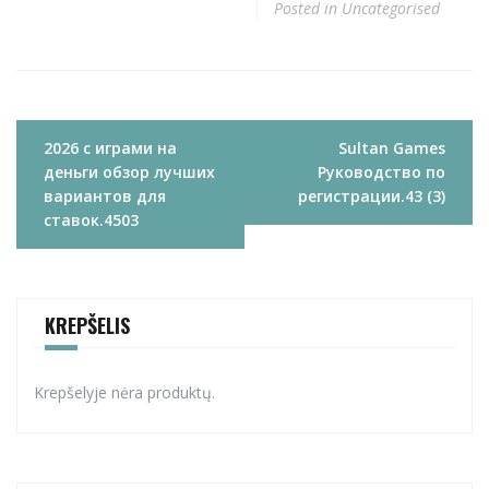
Posted in
Uncategorised
Navigacija
2026 с играми на
Sultan Games
tarp
деньги обзор лучших
Руководство по
įrašų
вариантов для
регистрации.43 (3)
ставок.4503
KREPŠELIS
Krepšelyje nėra produktų.