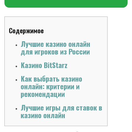
Содержимое
Лучшие казино онлайн
для игроков из России
Казино BitStarz
Как выбрать казино
онлайн: критерии и
рекомендации
Лучшие игры для ставок в
казино онлайн