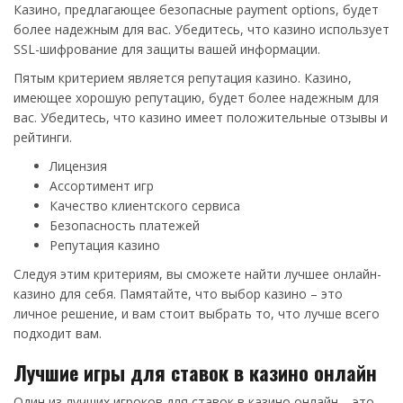
Казино, предлагающее безопасные payment options, будет
более надежным для вас. Убедитесь, что казино использует
SSL-шифрование для защиты вашей информации.
Пятым критерием является репутация казино. Казино,
имеющее хорошую репутацию, будет более надежным для
вас. Убедитесь, что казино имеет положительные отзывы и
рейтинги.
Лицензия
Ассортимент игр
Качество клиентского сервиса
Безопасность платежей
Репутация казино
Следуя этим критериям, вы сможете найти лучшее онлайн-
казино для себя. Памятайте, что выбор казино – это
личное решение, и вам стоит выбрать то, что лучше всего
подходит вам.
Лучшие игры для ставок в казино онлайн
Один из лучших игроков для ставок в казино онлайн – это