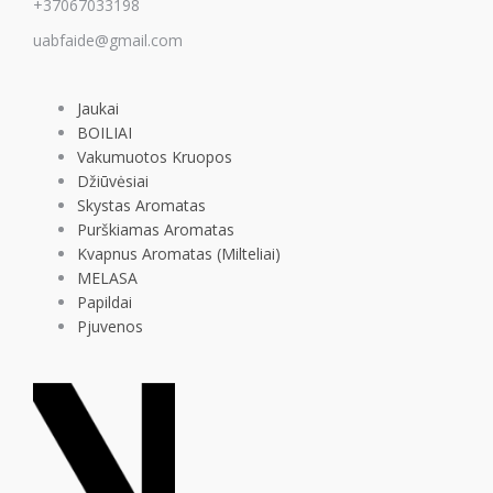
+37067033198
uabfaide@gmail.com
Jaukai
BOILIAI
Vakumuotos Kruopos
Džiūvėsiai
Skystas Aromatas
Purškiamas Aromatas
Kvapnus Aromatas (Milteliai)
MELASA
Papildai
Pjuvenos