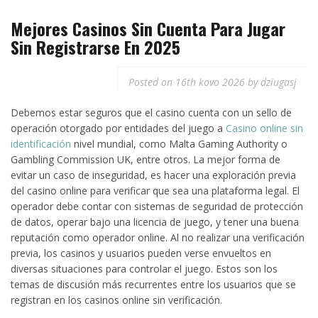
Mejores Casinos Sin Cuenta Para Jugar
Sin Registrarse En 2025
Posted on
16th kovo 2026
by
dziugasj
Debemos estar seguros que el casino cuenta con un sello de
operación otorgado por entidades del juego a
Casino online sin
identificación
nivel mundial, como Malta Gaming Authority o
Gambling Commission UK, entre otros. La mejor forma de
evitar un caso de inseguridad, es hacer una exploración previa
del casino online para verificar que sea una plataforma legal. El
operador debe contar con sistemas de seguridad de protección
de datos, operar bajo una licencia de juego, y tener una buena
reputación como operador online. Al no realizar una verificación
previa, los casinos y usuarios pueden verse envueltos en
diversas situaciones para controlar el juego. Estos son los
temas de discusión más recurrentes entre los usuarios que se
registran en los casinos online sin verificación.