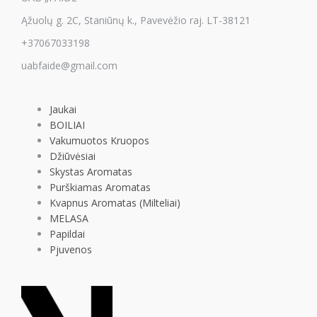
Ąžuolų g. 2C, Staniūnų k., Pavevėžio raj. LT-38121
+37067033198
uabfaide@gmail.com
Jaukai
BOILIAI
Vakumuotos Kruopos
Džiūvėsiai
Skystas Aromatas
Purškiamas Aromatas
Kvapnus Aromatas (Milteliai)
MELASA
Papildai
Pjuvenos