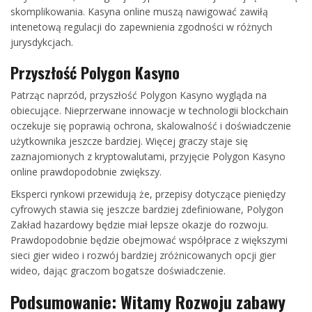
skomplikowania. Kasyna online muszą nawigować zawiłą
intenetową regulacji do zapewnienia zgodności w różnych
jurysdykcjach.
Przyszłość Polygon Kasyno
Patrząc naprzód, przyszłość Polygon Kasyno wygląda na
obiecujące. Nieprzerwane innowacje w technologii blockchain
oczekuje się poprawią ochrona, skalowalność i doświadczenie
użytkownika jeszcze bardziej. Więcej graczy staje się
zaznajomionych z kryptowalutami, przyjęcie Polygon Kasyno
online prawdopodobnie zwiększy.
Eksperci rynkowi przewidują że, przepisy dotyczące pieniędzy
cyfrowych stawia się jeszcze bardziej zdefiniowane, Polygon
Zakład hazardowy będzie miał lepsze okazje do rozwoju.
Prawdopodobnie będzie obejmować współprace z większymi
sieci gier wideo i rozwój bardziej zróżnicowanych opcji gier
wideo, dając graczom bogatsze doświadczenie.
Podsumowanie: Witamy Rozwoju zabawy