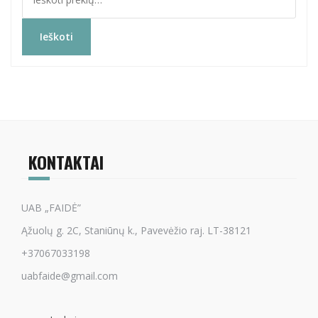
Ieškoti
KONTAKTAI
UAB „FAIDĖ”
Ąžuolų g. 2C, Staniūnų k., Pavevėžio raj. LT-38121
+37067033198
uabfaide@gmail.com