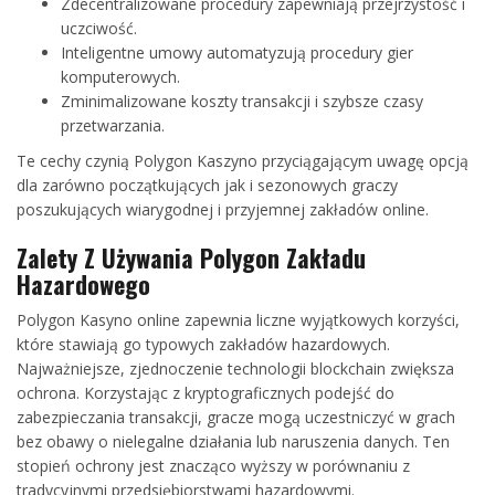
Zdecentralizowane procedury zapewniają przejrzystość i
uczciwość.
Inteligentne umowy automatyzują procedury gier
komputerowych.
Zminimalizowane koszty transakcji i szybsze czasy
przetwarzania.
Te cechy czynią Polygon Kaszyno przyciągającym uwagę opcją
dla zarówno początkujących jak i sezonowych graczy
poszukujących wiarygodnej i przyjemnej zakładów online.
Zalety Z Używania Polygon Zakładu
Hazardowego
Polygon Kasyno online zapewnia liczne wyjątkowych korzyści,
które stawiają go typowych zakładów hazardowych.
Najważniejsze, zjednoczenie technologii blockchain zwiększa
ochrona. Korzystając z kryptograficznych podejść do
zabezpieczania transakcji, gracze mogą uczestniczyć w grach
bez obawy o nielegalne działania lub naruszenia danych. Ten
stopień ochrony jest znacząco wyższy w porównaniu z
tradycyjnymi przedsiębiorstwami hazardowymi.