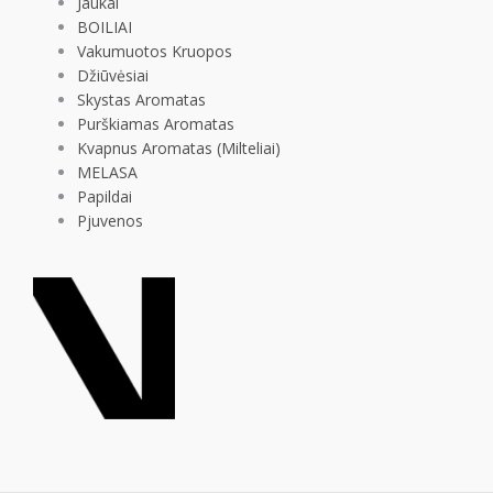
Jaukai
BOILIAI
Vakumuotos Kruopos
Džiūvėsiai
Skystas Aromatas
Purškiamas Aromatas
Kvapnus Aromatas (Milteliai)
MELASA
Papildai
Pjuvenos