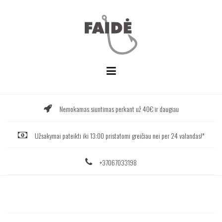
Skip
to
content
Nemokamas siuntimas perkant už 40€ ir daugiau
Užsakymai pateikti iki 13:00 pristatomi greičiau nei per 24 valandas!*
+37067033198