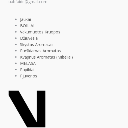
uabfaide@gmail.com
Jaukai
BOILIAI
Vakumuotos Kruopos
Džiūvėsiai
Skystas Aromatas
Purškiamas Aromatas
Kvapnus Aromatas (Milteliai)
MELASA
Papildai
Pjuvenos