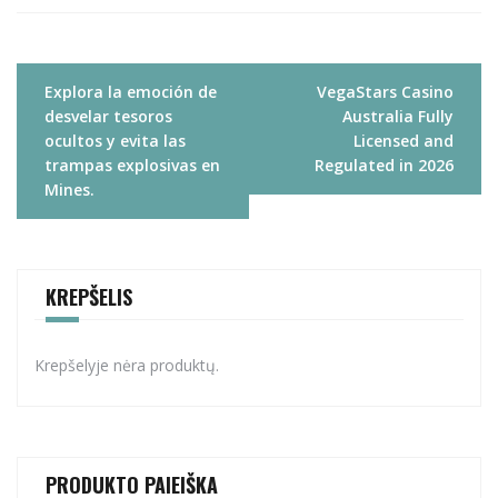
Navigacija
Explora la emoción de
VegaStars Casino
tarp
desvelar tesoros
Australia Fully
įrašų
ocultos y evita las
Licensed and
trampas explosivas en
Regulated in 2026
Mines.
KREPŠELIS
Krepšelyje nėra produktų.
PRODUKTO PAIEIŠKA