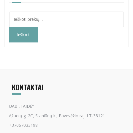
Ieškoti:
Ieškoti
KONTAKTAI
UAB „FAIDĖ”
Ąžuolų g. 2C, Staniūnų k., Pavevėžio raj. LT-38121
+37067033198