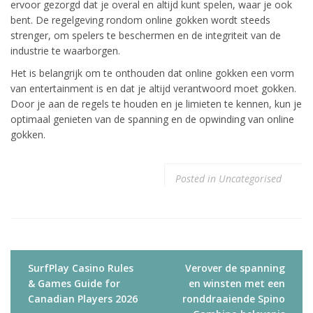
ervoor gezorgd dat je overal en altijd kunt spelen, waar je ook
bent. De regelgeving rondom online gokken wordt steeds
strenger, om spelers te beschermen en de integriteit van de
industrie te waarborgen.
Het is belangrijk om te onthouden dat online gokken een vorm
van entertainment is en dat je altijd verantwoord moet gokken.
Door je aan de regels te houden en je limieten te kennen, kun je
optimaal genieten van de spanning en de opwinding van online
gokken.
Posted in
Uncategorised
Navigacija
SurfPlay Casino Rules
Verover de spanning
tarp
& Games Guide for
en winsten met een
įrašų
Canadian Players 2026
ronddraaiende Spino