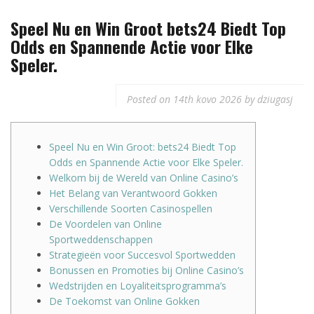
Speel Nu en Win Groot bets24 Biedt Top
Odds en Spannende Actie voor Elke
Speler.
Posted on
14th kovo 2026
by
dziugasj
Speel Nu en Win Groot: bets24 Biedt Top
Odds en Spannende Actie voor Elke Speler.
Welkom bij de Wereld van Online Casino’s
Het Belang van Verantwoord Gokken
Verschillende Soorten Casinospellen
De Voordelen van Online
Sportweddenschappen
Strategieën voor Succesvol Sportwedden
Bonussen en Promoties bij Online Casino’s
Wedstrijden en Loyaliteitsprogramma’s
De Toekomst van Online Gokken