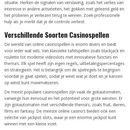
situatie. Herken de signalen van verslaving, zoals het verlies van
interesse in andere activiteiten, het gokken met geleend geld en
het proberen je verliezen terug te winnen. Zoek professionele
hulp als je merkt dat je de controle verliest.
Verschillende Soorten Casinospellen
De wereld van online casinospellen is enorm divers en biedt
voor ieder wat wils. Van klassieke tafelspellen zoals blackjack en
roulette tot moderne videoslots met innovatieve functies en
thema’s. Elk spel heeft zijn eigen regels, uitbetalingspercentages
en strategieën. Het is belangrijk om de spelregels te begrijpen
voordat je gaat spelen, zodat je weet wat je doet en je kansen
op winst kunt maximaliseren.
De meest populaire casinospellen zijn vaak de gokautomaten,
vanwege hun eenvoud en het potentieel voor grote winsten. Er
zijn gokautomaten met verschillende thema’s, zoals fruit, dieren,
films en fantasy. De meeste online casino’s bieden ook een
selectie van jackpot slots, waar je een enorme jackpot kunt
winnen met een kleine inzet.