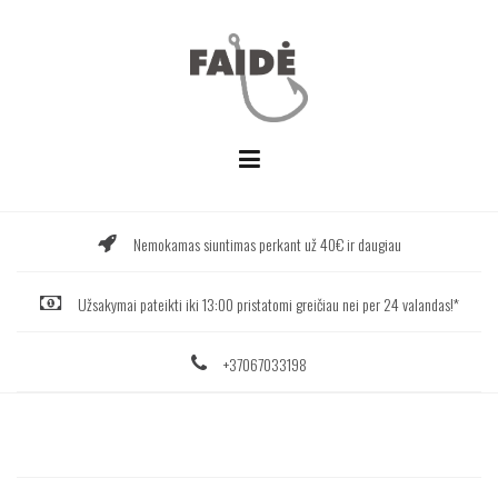
Skip
to
content
Nemokamas siuntimas perkant už 40€ ir daugiau
Užsakymai pateikti iki 13:00 pristatomi greičiau nei per 24 valandas!*
+37067033198