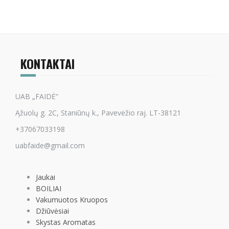
KONTAKTAI
UAB „FAIDĖ”
Ąžuolų g. 2C, Staniūnų k., Pavevėžio raj. LT-38121
+37067033198
uabfaide@gmail.com
Jaukai
BOILIAI
Vakumuotos Kruopos
Džiūvėsiai
Skystas Aromatas