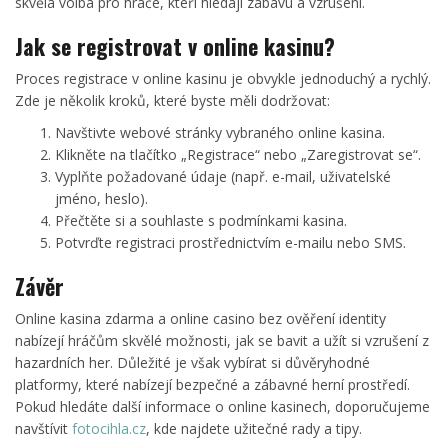
skvělá volba pro hráče, kteří hledají zábavu a vzrušení.
Jak se registrovat v online kasinu?
Proces registrace v online kasinu je obvykle jednoduchý a rychlý.
Zde je několik kroků, které byste měli dodržovat:
Navštivte webové stránky vybraného online kasina.
Klikněte na tlačítko „Registrace“ nebo „Zaregistrovat se“.
Vyplňte požadované údaje (např. e-mail, uživatelské
jméno, heslo).
Přečtěte si a souhlaste s podmínkami kasina.
Potvrďte registraci prostřednictvím e-mailu nebo SMS.
Závěr
Online kasina zdarma a online casino bez ověření identity
nabízejí hráčům skvělé možnosti, jak se bavit a užít si vzrušení z
hazardních her. Důležité je však vybírat si důvěryhodné
platformy, které nabízejí bezpečné a zábavné herní prostředí.
Pokud hledáte další informace o online kasinech, doporučujeme
navštívit
fotocihla.cz
, kde najdete užitečné rady a tipy.