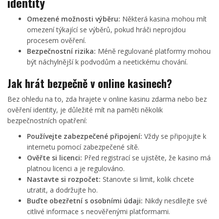
identity
Omezené možnosti výběru:
Některá kasina mohou mít
omezení týkající se výběrů, pokud hráči neprojdou
procesem ověření.
Bezpečnostní rizika:
Méně regulované platformy mohou
být náchylnější k podvodům a neetickému chování.
Jak hrát bezpečně v online kasinech?
Bez ohledu na to, zda hrajete v online kasinu zdarma nebo bez
ověření identity, je důležité mít na paměti několik
bezpečnostních opatření:
Používejte zabezpečené připojení:
Vždy se připojujte k
internetu pomocí zabezpečené sítě.
Ověřte si licenci:
Před registrací se ujistěte, že kasino má
platnou licenci a je regulováno.
Nastavte si rozpočet:
Stanovte si limit, kolik chcete
utratit, a dodržujte ho.
Buďte obezřetní s osobními údaji:
Nikdy nesdílejte své
citlivé informace s neověřenými platformami.