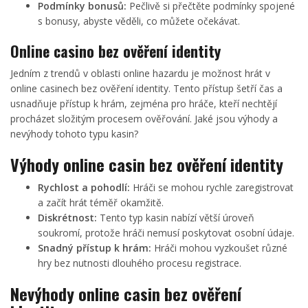
Podmínky bonusů:
Pečlivě si přečtěte podmínky spojené
s bonusy, abyste věděli, co můžete očekávat.
Online casino bez ověření identity
Jedním z trendů v oblasti online hazardu je možnost hrát v
online casinech bez ověření identity. Tento přístup šetří čas a
usnadňuje přístup k hrám, zejména pro hráče, kteří nechtějí
procházet složitým procesem ověřování. Jaké jsou výhody a
nevýhody tohoto typu kasin?
Výhody online casin bez ověření identity
Rychlost a pohodlí:
Hráči se mohou rychle zaregistrovat
a začít hrát téměř okamžitě.
Diskrétnost:
Tento typ kasin nabízí větší úroveň
soukromí, protože hráči nemusí poskytovat osobní údaje.
Snadný přístup k hrám:
Hráči mohou vyzkoušet různé
hry bez nutnosti dlouhého procesu registrace.
Nevýhody online casin bez ověření