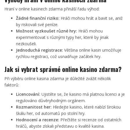
Hraní v online kasinech zdarma přináší řadu výhod:
Žádné finanční riziko:
Hráči mohou hrát a bavit se, aniž
by riskovali své peníze.
Možnost vyzkoušet různé hry:
Hráči mohou
experimentovat s různými typy her, které by jinak
nezkoušeli.
Jednoduchá registrace:
Většina online kasin umožňuje
rychlou registraci, což usnadňuje začátek hry.
Jak si vybrat správné online kasino zdarma?
Při výběru online kasina zdarma je důležité zvážit několik
faktorů:
Licencování:
Ujistěte se, že kasino má platnou licenci a je
regulováno důvěryhodným orgánem.
Rozmanitost her:
Hledejte kasino, které nabízí širokou
škálu her, od automatů po stolní hry.
Hodnocení a recenze:
Přečtěte si recenze od ostatních
hráčů, abyste získali představu o kvalitě kasina.