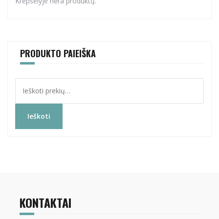
Krepšelyje nėra produktų.
PRODUKTO PAIEIŠKA
Ieškoti:
Ieškoti
KONTAKTAI