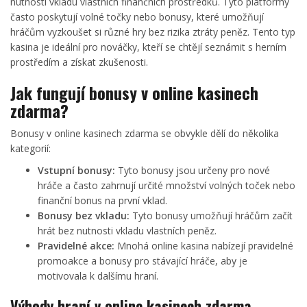
nutnosti vkladu vlastních finančních prostředků. Tyto platformy
často poskytují volné točky nebo bonusy, které umožňují
hráčům vyzkoušet si různé hry bez rizika ztráty peněz. Tento typ
kasina je ideální pro nováčky, kteří se chtějí seznámit s herním
prostředím a získat zkušenosti.
Jak fungují bonusy v online kasinech
zdarma?
Bonusy v online kasinech zdarma se obvykle dělí do několika
kategorií:
Vstupní bonusy:
Tyto bonusy jsou určeny pro nové
hráče a často zahrnují určité množství volných toček nebo
finanční bonus na první vklad.
Bonusy bez vkladu:
Tyto bonusy umožňují hráčům začít
hrát bez nutnosti vkladu vlastních peněz.
Pravidelné akce:
Mnohá online kasina nabízejí pravidelné
promoakce a bonusy pro stávající hráče, aby je
motivovala k dalšímu hraní.
Výhody hraní v online kasinech zdarma