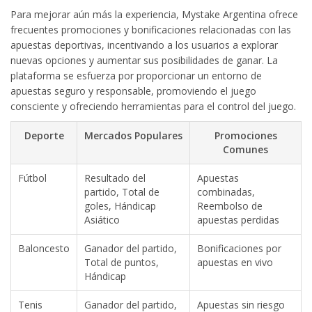
Para mejorar aún más la experiencia, Mystake Argentina ofrece
frecuentes promociones y bonificaciones relacionadas con las
apuestas deportivas, incentivando a los usuarios a explorar
nuevas opciones y aumentar sus posibilidades de ganar. La
plataforma se esfuerza por proporcionar un entorno de
apuestas seguro y responsable, promoviendo el juego
consciente y ofreciendo herramientas para el control del juego.
Deporte
Mercados Populares
Promociones
Comunes
Fútbol
Resultado del
Apuestas
partido, Total de
combinadas,
goles, Hándicap
Reembolso de
Asiático
apuestas perdidas
Baloncesto
Ganador del partido,
Bonificaciones por
Total de puntos,
apuestas en vivo
Hándicap
Tenis
Ganador del partido,
Apuestas sin riesgo