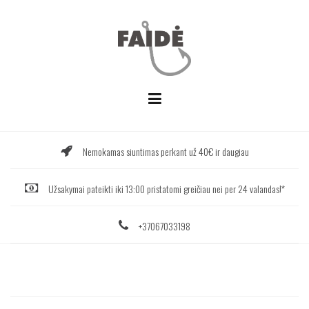
Skip
to
content
Nemokamas siuntimas perkant už 40€ ir daugiau
Užsakymai pateikti iki 13:00 pristatomi greičiau nei per 24 valandas!*
+37067033198