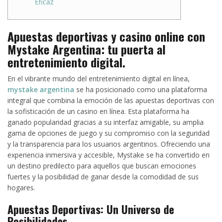
Eficaz
Apuestas deportivas y casino online con
Mystake Argentina: tu puerta al
entretenimiento digital.
En el vibrante mundo del entretenimiento digital en línea,
mystake argentina
se ha posicionado como una plataforma
integral que combina la emoción de las apuestas deportivas con
la sofisticación de un casino en línea. Esta plataforma ha
ganado popularidad gracias a su interfaz amigable, su amplia
gama de opciones de juego y su compromiso con la seguridad
y la transparencia para los usuarios argentinos. Ofreciendo una
experiencia inmersiva y accesible, Mystake se ha convertido en
un destino predilecto para aquellos que buscan emociones
fuertes y la posibilidad de ganar desde la comodidad de sus
hogares.
Apuestas Deportivas: Un Universo de
Posibilidades