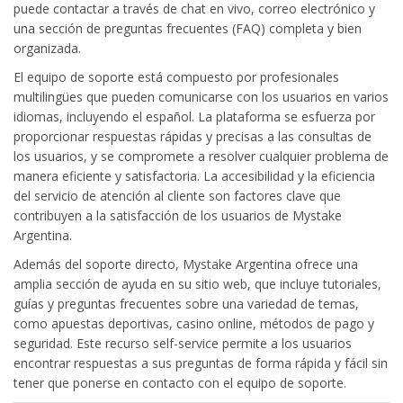
puede contactar a través de chat en vivo, correo electrónico y
una sección de preguntas frecuentes (FAQ) completa y bien
organizada.
El equipo de soporte está compuesto por profesionales
multilingües que pueden comunicarse con los usuarios en varios
idiomas, incluyendo el español. La plataforma se esfuerza por
proporcionar respuestas rápidas y precisas a las consultas de
los usuarios, y se compromete a resolver cualquier problema de
manera eficiente y satisfactoria. La accesibilidad y la eficiencia
del servicio de atención al cliente son factores clave que
contribuyen a la satisfacción de los usuarios de Mystake
Argentina.
Además del soporte directo, Mystake Argentina ofrece una
amplia sección de ayuda en su sitio web, que incluye tutoriales,
guías y preguntas frecuentes sobre una variedad de temas,
como apuestas deportivas, casino online, métodos de pago y
seguridad. Este recurso self-service permite a los usuarios
encontrar respuestas a sus preguntas de forma rápida y fácil sin
tener que ponerse en contacto con el equipo de soporte.