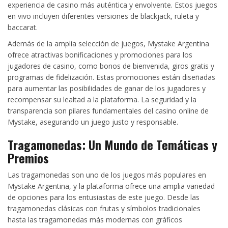
experiencia de casino más auténtica y envolvente. Estos juegos
en vivo incluyen diferentes versiones de blackjack, ruleta y
baccarat.
Además de la amplia selección de juegos, Mystake Argentina
ofrece atractivas bonificaciones y promociones para los
jugadores de casino, como bonos de bienvenida, giros gratis y
programas de fidelización. Estas promociones están diseñadas
para aumentar las posibilidades de ganar de los jugadores y
recompensar su lealtad a la plataforma. La seguridad y la
transparencia son pilares fundamentales del casino online de
Mystake, asegurando un juego justo y responsable.
Tragamonedas: Un Mundo de Temáticas y
Premios
Las tragamonedas son uno de los juegos más populares en
Mystake Argentina, y la plataforma ofrece una amplia variedad
de opciones para los entusiastas de este juego. Desde las
tragamonedas clásicas con frutas y símbolos tradicionales
hasta las tragamonedas más modernas con gráficos