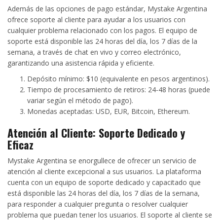
Además de las opciones de pago estándar, Mystake Argentina
ofrece soporte al cliente para ayudar a los usuarios con
cualquier problema relacionado con los pagos. El equipo de
soporte está disponible las 24 horas del día, los 7 días de la
semana, a través de chat en vivo y correo electrónico,
garantizando una asistencia rápida y eficiente.
Depósito mínimo: $10 (equivalente en pesos argentinos).
Tiempo de procesamiento de retiros: 24-48 horas (puede
variar según el método de pago).
Monedas aceptadas: USD, EUR, Bitcoin, Ethereum.
Atención al Cliente: Soporte Dedicado y
Eficaz
Mystake Argentina se enorgullece de ofrecer un servicio de
atención al cliente excepcional a sus usuarios. La plataforma
cuenta con un equipo de soporte dedicado y capacitado que
está disponible las 24 horas del día, los 7 días de la semana,
para responder a cualquier pregunta o resolver cualquier
problema que puedan tener los usuarios. El soporte al cliente se