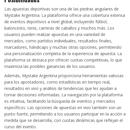
Las apuestas deportivas son una de las piedras angulares de
Mystake Argentina. La plataforma ofrece una cobertura extensa
de eventos deportivos a nivel global, incluyendo fútbol,
baloncesto, tenis, carreras de caballos y muchos más. Los
usuarios pueden realizar apuestas en una variedad de
mercados, como partidos individuales, resultados finales,
marcadores, hándicaps y muchas otras opciones, permitiendo
una personalización completa de la experiencia de apuesta. La
plataforma se destaca por ofrecer cuotas competitivas, lo que
maximiza las posibles ganancias de los usuarios.
Además, Mystake Argentina proporciona herramientas valiosas
para los apostadores, como estadísticas en tiempo real,
resultados en vivo y análisis de tendencias que les ayudan a
tomar decisiones informadas. La navegación por la plataforma
es intuitiva, facilitando la búsqueda de eventos y mercados
específicos. Las opciones de apuestas en vivo también son un
punto fuerte, permitiendo a los usuarios participar en la acción a
medida que se desarrolla, con cuotas dinámicas que reflejan el
curso del evento.