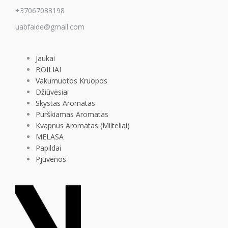
+37067033198
uabfaide@gmail.com
Jaukai
BOILIAI
Vakumuotos Kruopos
Džiūvėsiai
Skystas Aromatas
Purškiamas Aromatas
Kvapnus Aromatas (Milteliai)
MELASA
Papildai
Pjuvenos