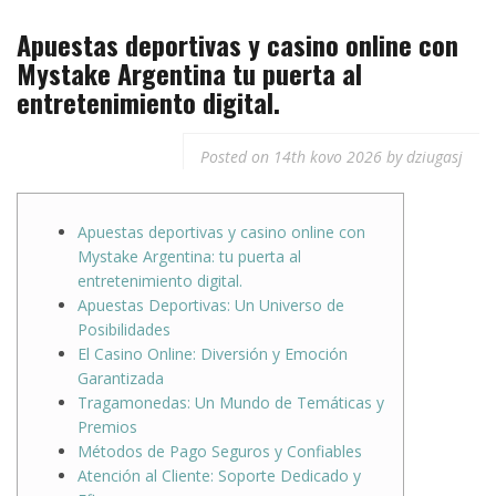
Apuestas deportivas y casino online con
Mystake Argentina tu puerta al
entretenimiento digital.
Posted on
14th kovo 2026
by
dziugasj
Apuestas deportivas y casino online con
Mystake Argentina: tu puerta al
entretenimiento digital.
Apuestas Deportivas: Un Universo de
Posibilidades
El Casino Online: Diversión y Emoción
Garantizada
Tragamonedas: Un Mundo de Temáticas y
Premios
Métodos de Pago Seguros y Confiables
Atención al Cliente: Soporte Dedicado y