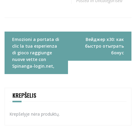
Posted in
Uncategorised
Navigacija
Emozioni a portata di
Вейджер x30: как
tarp
clic la tua esperienza
быстро отыграть
įrašų
di gioco raggiunge
бонус
nuove vette con
Spinanga-login.net,
KREPŠELIS
Krepšelyje nėra produktų.