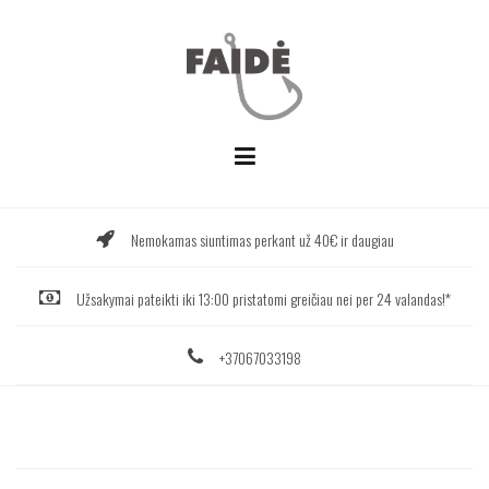
Skip
to
content
Nemokamas siuntimas perkant už 40€ ir daugiau
Užsakymai pateikti iki 13:00 pristatomi greičiau nei per 24 valandas!*
+37067033198