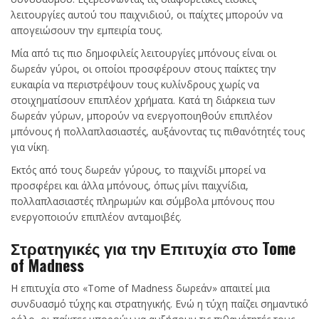
λειτουργίες αυτού του παιχνιδιού, οι παίχτες μπορούν να
απογειώσουν την εμπειρία τους.
Μία από τις πιο δημοφιλείς λειτουργίες μπόνους είναι οι
δωρεάν γύροι, οι οποίοι προσφέρουν στους παίκτες την
ευκαιρία να περιστρέψουν τους κυλίνδρους χωρίς να
στοιχηματίσουν επιπλέον χρήματα. Κατά τη διάρκεια των
δωρεάν γύρων, μπορούν να ενεργοποιηθούν επιπλέον
μπόνους ή πολλαπλασιαστές, αυξάνοντας τις πιθανότητές τους
για νίκη.
Εκτός από τους δωρεάν γύρους, το παιχνίδι μπορεί να
προσφέρει και άλλα μπόνους, όπως μίνι παιχνίδια,
πολλαπλασιαστές πληρωμών και σύμβολα μπόνους που
ενεργοποιούν επιπλέον ανταμοιβές.
Στρατηγικές για την Επιτυχία στο Tome
of Madness
Η επιτυχία στο «Tome of Madness δωρεάν» απαιτεί μια
συνδυασμό τύχης και στρατηγικής. Ενώ η τύχη παίζει σημαντικό