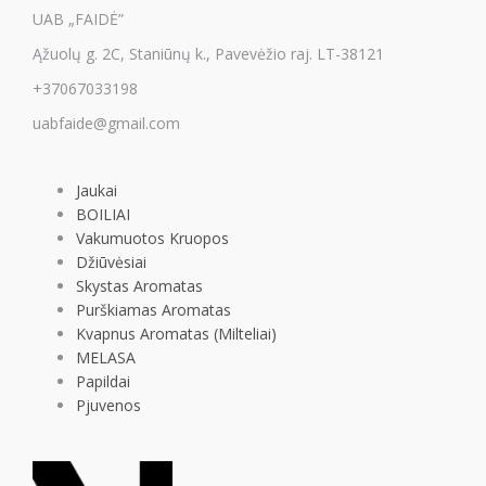
UAB „FAIDĖ”
Ąžuolų g. 2C, Staniūnų k., Pavevėžio raj. LT-38121
+37067033198
uabfaide@gmail.com
Jaukai
BOILIAI
Vakumuotos Kruopos
Džiūvėsiai
Skystas Aromatas
Purškiamas Aromatas
Kvapnus Aromatas (Milteliai)
MELASA
Papildai
Pjuvenos