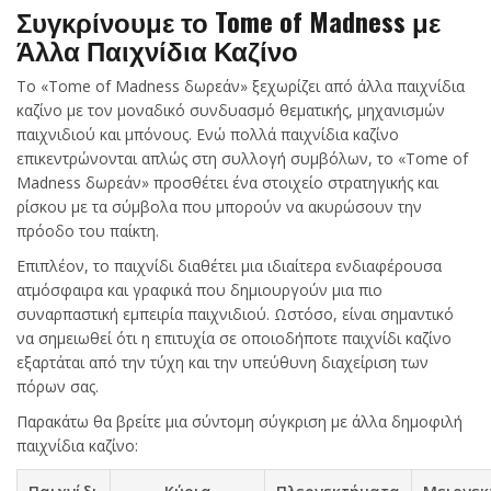
Συγκρίνουμε το Tome of Madness με
Άλλα Παιχνίδια Καζίνο
Το «Tome of Madness δωρεάν» ξεχωρίζει από άλλα παιχνίδια
καζίνο με τον μοναδικό συνδυασμό θεματικής, μηχανισμών
παιχνιδιού και μπόνους. Ενώ πολλά παιχνίδια καζίνο
επικεντρώνονται απλώς στη συλλογή συμβόλων, το «Tome of
Madness δωρεάν» προσθέτει ένα στοιχείο στρατηγικής και
ρίσκου με τα σύμβολα που μπορούν να ακυρώσουν την
πρόοδο του παίκτη.
Επιπλέον, το παιχνίδι διαθέτει μια ιδιαίτερα ενδιαφέρουσα
ατμόσφαιρα και γραφικά που δημιουργούν μια πιο
συναρπαστική εμπειρία παιχνιδιού. Ωστόσο, είναι σημαντικό
να σημειωθεί ότι η επιτυχία σε οποιοδήποτε παιχνίδι καζίνο
εξαρτάται από την τύχη και την υπεύθυνη διαχείριση των
πόρων σας.
Παρακάτω θα βρείτε μια σύντομη σύγκριση με άλλα δημοφιλή
παιχνίδια καζίνο: