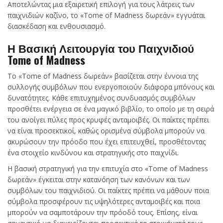
Αποτελώντας μια εξαιρετική επιλογή για τους λάτρεις των
παιχνιδιών καζίνο, το «Tome of Madness δωρεάν» εγγυάται
διασκέδαση και ενθουσιασμό.
Η Βασική Λειτουργία του Παιχνιδιού
Tome of Madness
Το «Tome of Madness δωρεάν» βασίζεται στην έννοια της
συλλογής συμβόλων που ενεργοποιούν διάφορα μπόνους και
δυνατότητες. Κάθε επιτυχημένος συνδυασμός συμβόλων
προσθέτει ενέργεια σε ένα μαγικό βιβλίο, το οποίο με τη σειρά
του ανοίγει πύλες προς κρυφές ανταμοιβές. Οι παίκτες πρέπει
να είναι προσεκτικοί, καθώς ορισμένα σύμβολα μπορούν να
ακυρώσουν την πρόοδο που έχει επιτευχθεί, προσθέτοντας
ένα στοιχείο κινδύνου και στρατηγικής στο παιχνίδι.
Η βασική στρατηγική για την επιτυχία στο «Tome of Madness
δωρεάν» έγκειται στην κατανόηση των κανόνων και των
συμβόλων του παιχνιδιού. Οι παίκτες πρέπει να μάθουν ποια
σύμβολα προσφέρουν τις υψηλότερες ανταμοιβές και ποια
μπορούν να σαμποτάρουν την πρόοδό τους. Επίσης, είναι