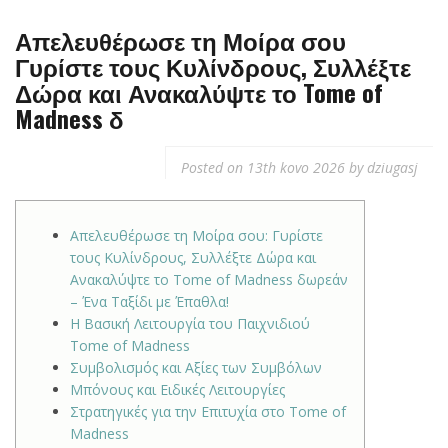
Απελευθέρωσε τη Μοίρα σου
Γυρίστε τους Κυλίνδρους, Συλλέξτε
Δώρα και Ανακαλύψτε το Tome of
Madness δ
Posted on
13th kovo 2026
by
dziugasj
Απελευθέρωσε τη Μοίρα σου: Γυρίστε
τους Κυλίνδρους, Συλλέξτε Δώρα και
Ανακαλύψτε το Tome of Madness δωρεάν
– Ένα Ταξίδι με Έπαθλα!
Η Βασική Λειτουργία του Παιχνιδιού
Tome of Madness
Συμβολισμός και Αξίες των Συμβόλων
Μπόνους και Ειδικές Λειτουργίες
Στρατηγικές για την Επιτυχία στο Tome of
Madness