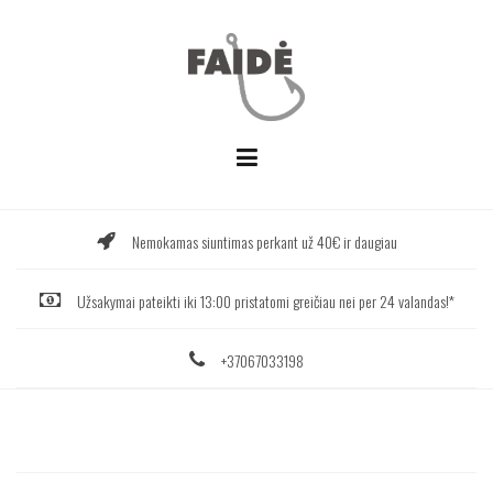
Skip
to
content
Nemokamas siuntimas perkant už 40€ ir daugiau
Užsakymai pateikti iki 13:00 pristatomi greičiau nei per 24 valandas!*
+37067033198