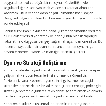
duygusal kontrol de büyük bir rol oynar. Kaybettiğinizde
soğukkanlılığınızı koruyabilmek ve aceleci kararlar almaktan
kaçınmak, uzun vadede daha başarılı olmanıza katkı sağlar.
Duygusal dalgalanmalara kapılmamak, oyun deneyiminizi olumlu
yönde etkileyebilir.
Sabrınızı korumak, oyunlarda daha iyi kararlar almanıza yardımcı
olur. Beklentilerinizi yönetmek ve her oyunun bir risk taşıdığını
kabul etmek, duygusal dengeyi sağlamak açısından önemlidir. Bu
nedenle, kaybedilen bir oyun sonrasında hemen oynamaya
devam etmemek, sabrın ve mantığın önemini gösterir.
Oyun ve Strateji Geliştirme
Kumarhanelerde başarılı olmak için sürekli olarak yeni stratejiler
geliştirmek ve oyun becerilerinizi artırmak da önemlidir.
Rakiplerinizi analiz etmek, oyun stilinizi geliştirmek ve çeşitli
stratejileri denemek, sizi bir adım öne çıkarır. Örneğin, poker gibi
strateji gerektiren oyunlarda rakiplerinizi gözlemlemek ve onların
hamlelerine göre yanıt vermek, başarılı olmanın anahtarıdır.
Kendi oyun stilinizi oluşturmak da önemlidir. Her oyuncunun