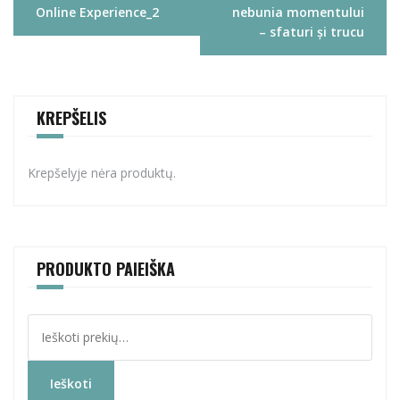
Online Experience_2
nebunia momentului
– sfaturi și trucu
KREPŠELIS
Krepšelyje nėra produktų.
PRODUKTO PAIEIŠKA
Ieškoti:
Ieškoti