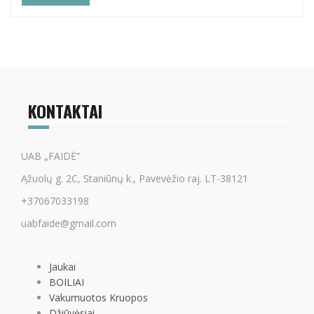
KONTAKTAI
UAB „FAIDĖ”
Ąžuolų g. 2C, Staniūnų k., Pavevėžio raj. LT-38121
+37067033198
uabfaide@gmail.com
Jaukai
BOILIAI
Vakumuotos Kruopos
Džiūvėsiai