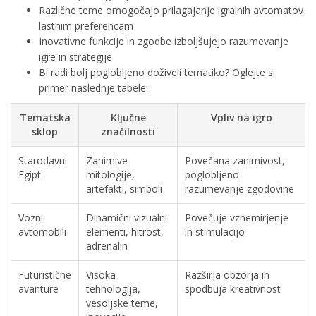
Različne teme omogočajo prilagajanje igralnih avtomatov
lastnim preferencam
Inovativne funkcije in zgodbe izboljšujejo razumevanje
igre in strategije
Bi radi bolj poglobljeno doživeli tematiko? Oglejte si
primer naslednje tabele:
Tematska
Ključne
Vpliv na igro
sklop
značilnosti
Starodavni
Zanimive
Povečana zanimivost,
Egipt
mitologije,
poglobljeno
artefakti, simboli
razumevanje zgodovine
Vozni
Dinamični vizualni
Povečuje vznemirjenje
avtomobili
elementi, hitrost,
in stimulacijo
adrenalin
Futuristične
Visoka
Razširja obzorja in
avanture
tehnologija,
spodbuja kreativnost
vesoljske teme,