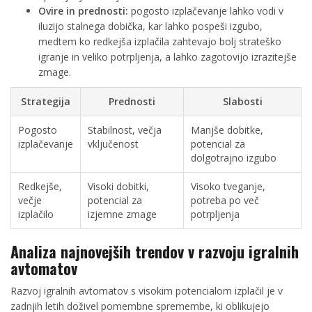
Ovire in prednosti:
pogosto izplačevanje lahko vodi v
iluzijo stalnega dobička, kar lahko pospeši izgubo,
medtem ko redkejša izplačila zahtevajo bolj strateško
igranje in veliko potrpljenja, a lahko zagotovijo izrazitejše
zmage.
Strategija
Prednosti
Slabosti
Pogosto
Stabilnost, večja
Manjše dobitke,
izplačevanje
vključenost
potencial za
dolgotrajno izgubo
Redkejše,
Visoki dobitki,
Visoko tveganje,
večje
potencial za
potreba po več
izplačilo
izjemne zmage
potrpljenja
Analiza najnovejših trendov v razvoju igralnih
avtomatov
Razvoj igralnih avtomatov s visokim potencialom izplačil je v
zadnjih letih doživel pomembne spremembe, ki oblikujejo