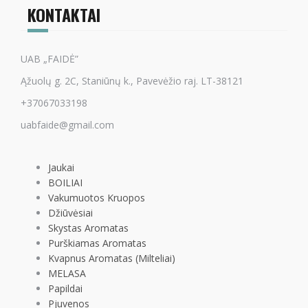
KONTAKTAI
UAB „FAIDĖ”
Ąžuolų g. 2C, Staniūnų k., Pavevėžio raj. LT-38121
+37067033198
uabfaide@gmail.com
Jaukai
BOILIAI
Vakumuotos Kruopos
Džiūvėsiai
Skystas Aromatas
Purškiamas Aromatas
Kvapnus Aromatas (Milteliai)
MELASA
Papildai
Pjuvenos