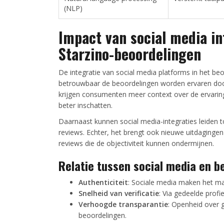
(NLP)
Impact van social media i
Starzino-beoordelingen
De integratie van social media platforms in het be
betrouwbaar de beoordelingen worden ervaren door
krijgen consumenten meer context over de ervarin
beter inschatten.
Daarnaast kunnen social media-integraties leiden 
reviews. Echter, het brengt ook nieuwe uitdaginge
reviews die de objectiviteit kunnen ondermijnen.
Relatie tussen social media en 
Authenticiteit
: Sociale media maken het ma
Snelheid van verificatie
: Via gedeelde prof
Verhoogde transparantie
: Openheid over g
beoordelingen.