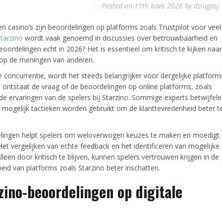
Posted on
11th kovo 2026
by
dziugasj
n casino’s zijn beoordelingen op platforms zoals Trustpilot voor veel
tarzino
wordt vaak genoemd in discussies over betrouwbaarheid en
oordelingen echt in 2026? Het is essentieel om kritisch te kijken naar
 op de meningen van anderen.
concurrentie, wordt het steeds belangrijker voor dergelijke platform
ntstaat de vraag of de beoordelingen op online platforms, zoals
 de ervaringen van de spelers bij Starzino. Sommige experts betwijfel
r mogelijk tactieken worden gebruikt om de klanttevredenheid beter t
delingen helpt spelers om weloverwogen keuzes te maken en moedigt
 Het vergelijken van echte feedback en het identificeren van mogelijke
lleen door kritisch te blijven, kunnen spelers vertrouwen krijgen in de
id van platforms zoals Starzino beter inschatten.
zino-beoordelingen op digitale