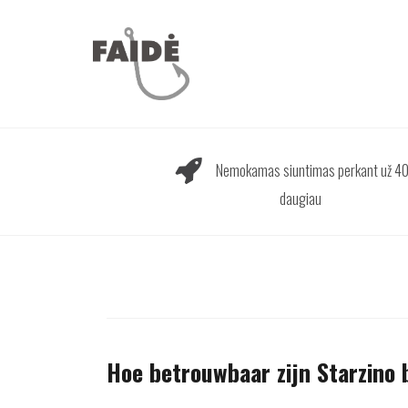
Skip
to
content
Nemokamas siuntimas perkant už 40
daugiau
Hoe betrouwbaar zijn Starzino 