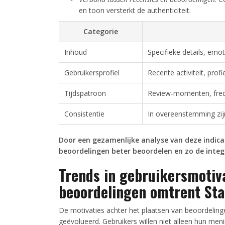
en toon versterkt de authenticiteit.
Categorie
Inhoud
Specifieke details, emot
Gebruikersprofiel
Recente activiteit, profi
Tijdspatroon
Review-momenten, freq
Consistentie
In overeenstemming zij
Door een gezamenlijke analyse van deze indic
beoordelingen beter beoordelen en zo de integr
Trends in gebruikersmotiva
beoordelingen omtrent Sta
De motivaties achter het plaatsen van beoordelinge
geëvolueerd. Gebruikers willen niet alleen hun me