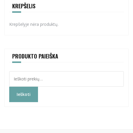
KREPŠELIS
Krepšelyje nėra produktų.
PRODUKTO PAIEIŠKA
Ieškoti:
Ieškoti