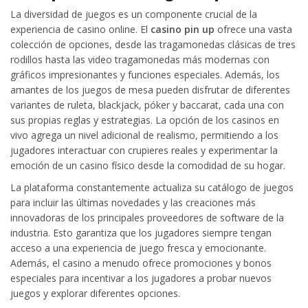
La diversidad de juegos es un componente crucial de la
experiencia de casino online. El
casino pin up
ofrece una vasta
colección de opciones, desde las tragamonedas clásicas de tres
rodillos hasta las video tragamonedas más modernas con
gráficos impresionantes y funciones especiales. Además, los
amantes de los juegos de mesa pueden disfrutar de diferentes
variantes de ruleta, blackjack, póker y baccarat, cada una con
sus propias reglas y estrategias. La opción de los casinos en
vivo agrega un nivel adicional de realismo, permitiendo a los
jugadores interactuar con crupieres reales y experimentar la
emoción de un casino físico desde la comodidad de su hogar.
La plataforma constantemente actualiza su catálogo de juegos
para incluir las últimas novedades y las creaciones más
innovadoras de los principales proveedores de software de la
industria. Esto garantiza que los jugadores siempre tengan
acceso a una experiencia de juego fresca y emocionante.
Además, el casino a menudo ofrece promociones y bonos
especiales para incentivar a los jugadores a probar nuevos
juegos y explorar diferentes opciones.