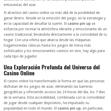
entusiastas del azar.
El atractivo del casino online va más allá de la posibilidad de
ganar dinero. Reside en la emoción del juego, en la estrategia y
en la capacidad de desafiar la suerte. El
casino pin up
se
esfuerza por recrear la atmósfera vibrante y emocionante de un
casino tradicional, llevándola directamente a la comodidad de tu
hogar. Con una oferta que abarca desde las máquinas
tragamonedas clásicas hasta los juegos de mesa más
sofisticados y los emocionantes casinos en vivo, hay algo para
cada tipo de jugador.
Una Exploración Profunda del Universo del
Casino Online
El casino online ha transformado la forma en que las personas
disfrutan de los juegos de azar, eliminando las barreras
geográficas y ofreciendo acceso las 24 horas del día, los 7 días
de la semana. Esta accesibilidad, combinada con la comodidad
de jugar desde cualquier dispositivo, ha impulsado su
popularidad en todo el mundo. El
casino pin up
, en particular,