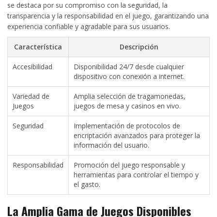
se destaca por su compromiso con la seguridad, la
transparencia y la responsabilidad en el juego, garantizando una
experiencia confiable y agradable para sus usuarios.
Característica
Descripción
Accesibilidad
Disponibilidad 24/7 desde cualquier
dispositivo con conexión a internet.
Variedad de
Amplia selección de tragamonedas,
Juegos
juegos de mesa y casinos en vivo.
Seguridad
Implementación de protocolos de
encriptación avanzados para proteger la
información del usuario.
Responsabilidad
Promoción del juego responsable y
herramientas para controlar el tiempo y
el gasto.
La Amplia Gama de Juegos Disponibles