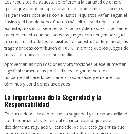
Los requisitos de apuesta se refieren a la cantidad de dinero
que un jugador debe apostar antes de poder retirar el bono y
las ganancias obtenidas con él. Estos requisitos varían según el
casino y el tipo de bono. Cuanto más alto sea el requisito de
apuesta, más difícil será retirar el bono. Además, es importante
tener en cuenta que no todos los juegos contribuyen por igual
al cumplimiento de los requisitos de apuesta. Por lo general, las
tragamonedas contribuyen al 100%, mientras que los juegos de
mesa contribuyen en menor medida.
Aprovechar las bonificaciones y promociones puede aumentar
significativamente las posibilidades de ganar, pero es
fundamental hacerlo de manera responsable y entender los
términos y condiciones asociados.
La Importancia de la Seguridad y la
Responsabilidad
En el mundo del casino online, la seguridad y la responsabilidad
son fundamentales. Es crucial elegir un casino que esté
debidamente regulado y licenciado, ya que esto garantiza que
opera de manera justa y transparente. El
casino pin up
se