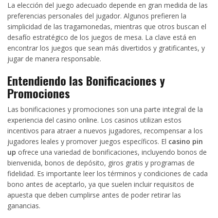
La elección del juego adecuado depende en gran medida de las
preferencias personales del jugador. Algunos prefieren la
simplicidad de las tragamonedas, mientras que otros buscan el
desafío estratégico de los juegos de mesa. La clave está en
encontrar los juegos que sean más divertidos y gratificantes, y
jugar de manera responsable.
Entendiendo las Bonificaciones y
Promociones
Las bonificaciones y promociones son una parte integral de la
experiencia del casino online. Los casinos utilizan estos
incentivos para atraer a nuevos jugadores, recompensar a los
jugadores leales y promover juegos específicos. El
casino pin
up
ofrece una variedad de bonificaciones, incluyendo bonos de
bienvenida, bonos de depósito, giros gratis y programas de
fidelidad. Es importante leer los términos y condiciones de cada
bono antes de aceptarlo, ya que suelen incluir requisitos de
apuesta que deben cumplirse antes de poder retirar las
ganancias.