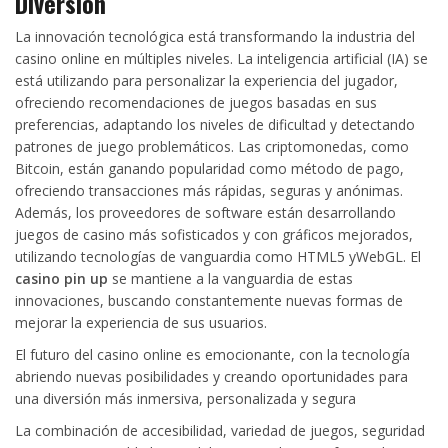
Diversión
La innovación tecnológica está transformando la industria del
casino online en múltiples niveles. La inteligencia artificial (IA) se
está utilizando para personalizar la experiencia del jugador,
ofreciendo recomendaciones de juegos basadas en sus
preferencias, adaptando los niveles de dificultad y detectando
patrones de juego problemáticos. Las criptomonedas, como
Bitcoin, están ganando popularidad como método de pago,
ofreciendo transacciones más rápidas, seguras y anónimas.
Además, los proveedores de software están desarrollando
juegos de casino más sofisticados y con gráficos mejorados,
utilizando tecnologías de vanguardia como HTML5 yWebGL. El
casino pin up
se mantiene a la vanguardia de estas
innovaciones, buscando constantemente nuevas formas de
mejorar la experiencia de sus usuarios.
El futuro del casino online es emocionante, con la tecnología
abriendo nuevas posibilidades y creando oportunidades para
una diversión más inmersiva, personalizada y segura
La combinación de accesibilidad, variedad de juegos, seguridad