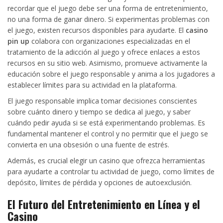
recordar que el juego debe ser una forma de entretenimiento,
no una forma de ganar dinero. Si experimentas problemas con
el juego, existen recursos disponibles para ayudarte. El
casino
pin up
colabora con organizaciones especializadas en el
tratamiento de la adicción al juego y ofrece enlaces a estos
recursos en su sitio web. Asimismo, promueve activamente la
educación sobre el juego responsable y anima a los jugadores a
establecer límites para su actividad en la plataforma.
El juego responsable implica tomar decisiones conscientes
sobre cuánto dinero y tiempo se dedica al juego, y saber
cuándo pedir ayuda si se está experimentando problemas. Es
fundamental mantener el control y no permitir que el juego se
convierta en una obsesión o una fuente de estrés.
Además, es crucial elegir un casino que ofrezca herramientas
para ayudarte a controlar tu actividad de juego, como límites de
depósito, límites de pérdida y opciones de autoexclusión.
El Futuro del Entretenimiento en Línea y el
Casino