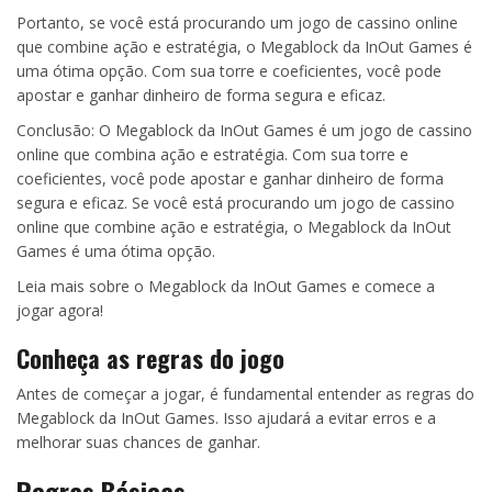
Portanto, se você está procurando um jogo de cassino online
que combine ação e estratégia, o Megablock da InOut Games é
uma ótima opção. Com sua torre e coeficientes, você pode
apostar e ganhar dinheiro de forma segura e eficaz.
Conclusão: O Megablock da InOut Games é um jogo de cassino
online que combina ação e estratégia. Com sua torre e
coeficientes, você pode apostar e ganhar dinheiro de forma
segura e eficaz. Se você está procurando um jogo de cassino
online que combine ação e estratégia, o Megablock da InOut
Games é uma ótima opção.
Leia mais sobre o Megablock da InOut Games e comece a
jogar agora!
Conheça as regras do jogo
Antes de começar a jogar, é fundamental entender as regras do
Megablock da InOut Games. Isso ajudará a evitar erros e a
melhorar suas chances de ganhar.
Regras Básicas