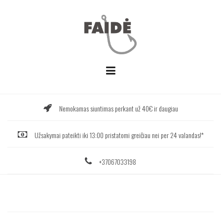
Skip
to
content
Nemokamas siuntimas perkant už 40€ ir daugiau
Užsakymai pateikti iki 13:00 pristatomi greičiau nei per 24 valandas!*
+37067033198