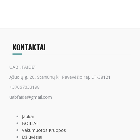
KONTAKTAI
UAB „FAIDĖ”
Ąžuolų g. 2C, Staniūnų k., Pavevėžio raj. LT-38121
+37067033198
uabfaide@gmail.com
Jaukai
BOILIAI
Vakumuotos Kruopos
Džiūvėsiai