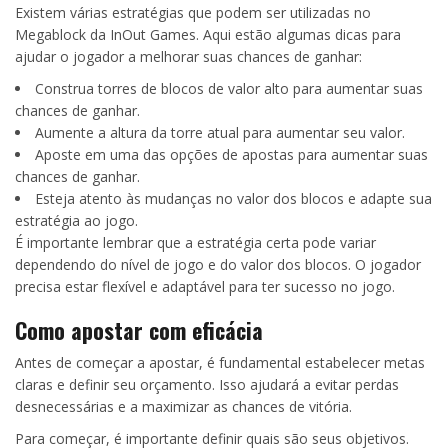
Existem várias estratégias que podem ser utilizadas no
Megablock da InOut Games. Aqui estão algumas dicas para
ajudar o jogador a melhorar suas chances de ganhar:
Construa torres de blocos de valor alto para aumentar suas
chances de ganhar.
Aumente a altura da torre atual para aumentar seu valor.
Aposte em uma das opções de apostas para aumentar suas
chances de ganhar.
Esteja atento às mudanças no valor dos blocos e adapte sua
estratégia ao jogo.
É importante lembrar que a estratégia certa pode variar
dependendo do nível de jogo e do valor dos blocos. O jogador
precisa estar flexível e adaptável para ter sucesso no jogo.
Como apostar com eficácia
Antes de começar a apostar, é fundamental estabelecer metas
claras e definir seu orçamento. Isso ajudará a evitar perdas
desnecessárias e a maximizar as chances de vitória.
Para começar, é importante definir quais são seus objetivos.