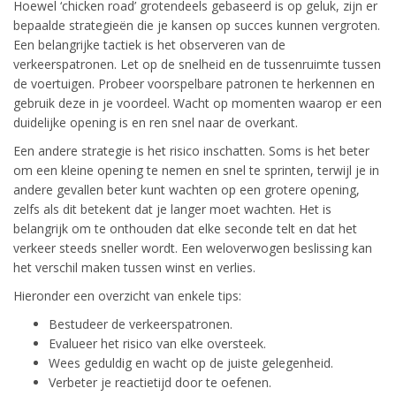
Hoewel ‘chicken road’ grotendeels gebaseerd is op geluk, zijn er
bepaalde strategieën die je kansen op succes kunnen vergroten.
Een belangrijke tactiek is het observeren van de
verkeerspatronen. Let op de snelheid en de tussenruimte tussen
de voertuigen. Probeer voorspelbare patronen te herkennen en
gebruik deze in je voordeel. Wacht op momenten waarop er een
duidelijke opening is en ren snel naar de overkant.
Een andere strategie is het risico inschatten. Soms is het beter
om een kleine opening te nemen en snel te sprinten, terwijl je in
andere gevallen beter kunt wachten op een grotere opening,
zelfs als dit betekent dat je langer moet wachten. Het is
belangrijk om te onthouden dat elke seconde telt en dat het
verkeer steeds sneller wordt. Een weloverwogen beslissing kan
het verschil maken tussen winst en verlies.
Hieronder een overzicht van enkele tips:
Bestudeer de verkeerspatronen.
Evalueer het risico van elke oversteek.
Wees geduldig en wacht op de juiste gelegenheid.
Verbeter je reactietijd door te oefenen.