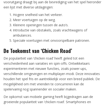
vooruitgang draagt bij aan de bevrediging van het spel hieronder
een lijst met diverse uitdagingen:
Hogere snelheid van het verkeer.
Meer voertuigen op de weg.
Kleinere openingen tussen de auto’s.
Introductie van obstakels, zoals vrachtwagens of
ambulances.
Speciale voertuigen met onvoorspelbare patronen.
De Toekomst van ‘Chicken Road’
De populariteit van ‘chicken road’ heeft geleid tot een
verscheidenheid aan variaties en spin-offs. Ontwikkelaars
experimenteren met nieuwe functies, zoals power-ups,
verschillende omgevingen en multiplayer-modi. Deze innovaties
houden het spel fris en aantrekkelijk voor een breed publiek. De
mogelijkheid om met vrienden te concurreren kan de
spelervaring nog spannender en socialer maken.
De opkomst van mobiele gaming heeft bijgedragen aan de
groeiende populariteit van ‘chicken road’. Smartphones en