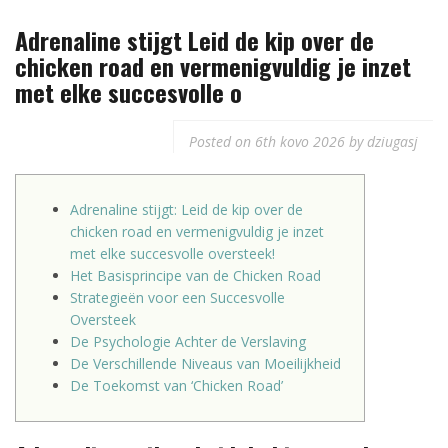
Adrenaline stijgt Leid de kip over de
chicken road en vermenigvuldig je inzet
met elke succesvolle o
Posted on
6th kovo 2026
by
dziugasj
Adrenaline stijgt: Leid de kip over de
chicken road en vermenigvuldig je inzet
met elke succesvolle oversteek!
Het Basisprincipe van de Chicken Road
Strategieën voor een Succesvolle
Oversteek
De Psychologie Achter de Verslaving
De Verschillende Niveaus van Moeilijkheid
De Toekomst van ‘Chicken Road’