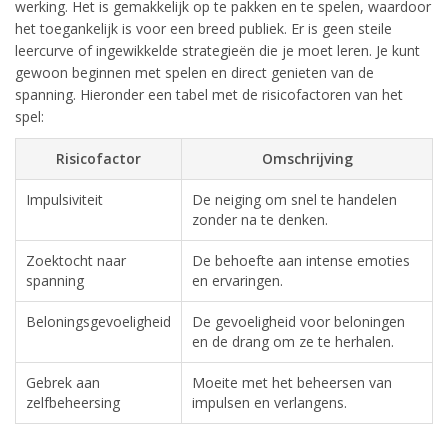
werking. Het is gemakkelijk op te pakken en te spelen, waardoor
het toegankelijk is voor een breed publiek. Er is geen steile
leercurve of ingewikkelde strategieën die je moet leren. Je kunt
gewoon beginnen met spelen en direct genieten van de
spanning. Hieronder een tabel met de risicofactoren van het
spel:
Risicofactor
Omschrijving
Impulsiviteit
De neiging om snel te handelen
zonder na te denken.
Zoektocht naar
De behoefte aan intense emoties
spanning
en ervaringen.
Beloningsgevoeligheid
De gevoeligheid voor beloningen
en de drang om ze te herhalen.
Gebrek aan
Moeite met het beheersen van
zelfbeheersing
impulsen en verlangens.