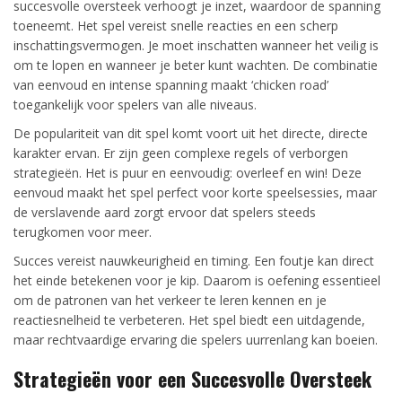
succesvolle oversteek verhoogt je inzet, waardoor de spanning
toeneemt. Het spel vereist snelle reacties en een scherp
inschattingsvermogen. Je moet inschatten wanneer het veilig is
om te lopen en wanneer je beter kunt wachten. De combinatie
van eenvoud en intense spanning maakt ‘chicken road’
toegankelijk voor spelers van alle niveaus.
De populariteit van dit spel komt voort uit het directe, directe
karakter ervan. Er zijn geen complexe regels of verborgen
strategieën. Het is puur en eenvoudig: overleef en win! Deze
eenvoud maakt het spel perfect voor korte speelsessies, maar
de verslavende aard zorgt ervoor dat spelers steeds
terugkomen voor meer.
Succes vereist nauwkeurigheid en timing. Een foutje kan direct
het einde betekenen voor je kip. Daarom is oefening essentieel
om de patronen van het verkeer te leren kennen en je
reactiesnelheid te verbeteren. Het spel biedt een uitdagende,
maar rechtvaardige ervaring die spelers uurrenlang kan boeien.
Strategieën voor een Succesvolle Oversteek