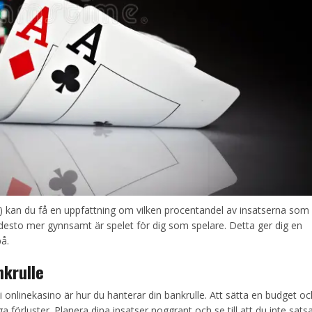
) kan du få en uppfattning om vilken procentandel av insatserna som 
 desto mer gynnsamt är spelet för dig som spelare. Detta ger dig en
på.
nkrulle
onlinekasino är hur du hanterar din bankrulle. Att sätta en budget oc
ga förluster. Planera dina insatser noggrant och se till att du inte sats