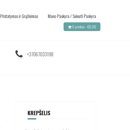
Pristatymas ir Grąžinimas
Mano Paskyra / Sukurti Paskyra
0 prekės -
€
0.00
+37067033198
KREPŠELIS