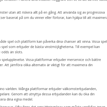
inster utan att riskera allt på en gång. Att använda sig av progressiva
tser baserat på om du vinner eller förlorar, kan hjälpa till att maximer
 både spel och plattform kan påverka dina chanser att vinna. Vissa spel
ja spel som erbjuder de bästa vinstmöjligheterna. Till exempel kan
 odds än slots.
spelupplevelse. Vissa plattformar erbjuder merservice och bättre
r. Att jämföra olika alternativ är viktigt för att maximera din
sino världen. Många plattformar erbjuder välkomsterbjudanden,
 spelare. Genom att utnyttja dessa erbjudanden kan du öka din
iskera dina egna medel.
sa bonusar. Ofta finns det omsättningskrav som måste uppfyllas innan