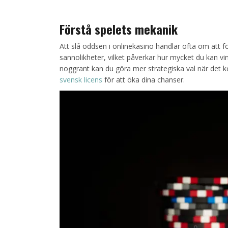
Förstå spelets mekanik
Att slå oddsen i onlinekasino handlar ofta om att f
sannolikheter, vilket påverkar hur mycket du kan v
noggrant kan du göra mer strategiska val när det 
svensk licens
för att öka dina chanser.