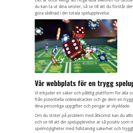
du kan ta ut dina vinster, så se till att du förstår
göra skillnad i din totala spelupplevelse.
Vår webbplats för en trygg spelu
Vi erbjuder en säker och pålitlig plattform för alla
från potentiella onlineattacker och ge dem en tryg
dina personliga uppgifter och pengar är skyddade.
Om du stöter på problem med åtkomst kan du alltid ko
och se till att din spelupplevelse är så positiv som
spelmöjligheter med fullständig säkerhet och trygg