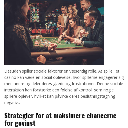
Desuden spiller sociale faktorer en væsentlig rolle. At spille i et
casino kan være en social oplevelse, hvor spillerne engagerer sig
med andre og deler deres glæde og frustrationer. Denne sociale
interaktion kan forstærke den følelse af kontrol, som nogle
spillere oplever, hvilket kan påvirke deres beslutningstagning
negativt.
Strategier for at maksimere chancerne
for gevinst