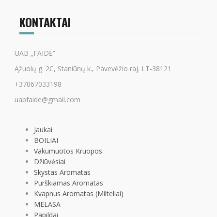
KONTAKTAI
UAB „FAIDĖ”
Ąžuolų g. 2C, Staniūnų k., Pavevėžio raj. LT-38121
+37067033198
uabfaide@gmail.com
Jaukai
BOILIAI
Vakumuotos Kruopos
Džiūvėsiai
Skystas Aromatas
Purškiamas Aromatas
Kvapnus Aromatas (Milteliai)
MELASA
Papildai