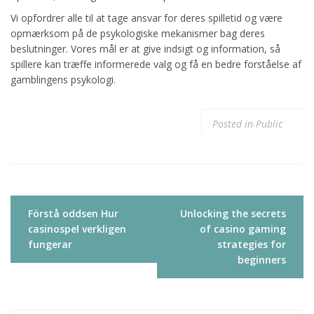
Vi opfordrer alle til at tage ansvar for deres spilletid og være
opmærksom på de psykologiske mekanismer bag deres
beslutninger. Vores mål er at give indsigt og information, så
spillere kan træffe informerede valg og få en bedre forståelse af
gamblingens psykologi.
Posted in
Public
Navigacija
Förstå oddsen Hur
Unlocking the secrets
tarp
casinospel verkligen
of casino gaming
įrašų
fungerar
strategies for
beginners