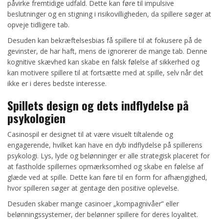
påvirke fremtidige udfald. Dette kan føre til impulsive
beslutninger og en stigning i risikovilligheden, da spillere søger at
opveje tidligere tab.
Desuden kan bekræftelsesbias få spillere til at fokusere på de
gevinster, de har haft, mens de ignorerer de mange tab. Denne
kognitive skævhed kan skabe en falsk følelse af sikkerhed og
kan motivere spillere til at fortsætte med at spille, selv når det
ikke er i deres bedste interesse.
Spillets design og dets indflydelse på
psykologien
Casinospil er designet til at være visuelt tiltalende og
engagerende, hvilket kan have en dyb indflydelse på spillerens
psykologi. Lys, lyde og belønninger er alle strategisk placeret for
at fastholde spillernes opmærksomhed og skabe en følelse af
glæde ved at spille. Dette kan føre til en form for afhængighed,
hvor spilleren søger at gentage den positive oplevelse.
Desuden skaber mange casinoer „kompagnivåer” eller
belønningssystemer, der belønner spillere for deres loyalitet.