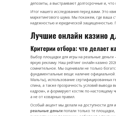
депозиты, а выстраивают долгосрочные и, что
Итог нашего исследования перед вами. Это кв
маркетингового шума. Мы покажем, где ваша с
надежностью и юридической защищенностью. 
Лучшие онлайн казино д
Критерии отбора: что делает 
Выбор площадки для игры на реальные деньги –
яркую рекламу. Наш рейтинг онлайн казино 202
сомнительное. Мы оценивали не только богатс
фундаментальные вещи: наличие официальной л
Мальты), использование сертифицированных ге
спина, а также прозрачность условий вывода 
кадром», и формируют костяк по-настоящему
ч
а не от коварных правил.
Особый акцент мы делали на доступности для и
реальные деньги
попали только те площадки,