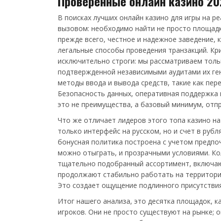
Проверенные онлайн казино 20
В поисках лучших онлайн казино для игры на р
вызовом: необходимо найти не просто площадк
прежде всего, честное и надежное заведение, 
легальные способы проведения транзакций. Кри
исключительно строги: мы рассматриваем толь
подтвержденной независимыми аудитами их ген
методы ввода и вывода средств, такие как пер
Безопасность данных, оперативная поддержка н
это не преимущества, а базовый минимум, отпр
Что же отличает лидеров этого топа казино на
только интерфейс на русском, но и счет в рубл
бонусная политика построена с учетом предпо
можно отыграть, и прозрачными условиями. Колл
тщательно подобранный ассортимент, включаю
продолжают стабильно работать на территории
Это создает ощущение подлинного присутствия,
Итог нашего анализа, это десятка площадок, 
игроков. Они не просто существуют на рынке;