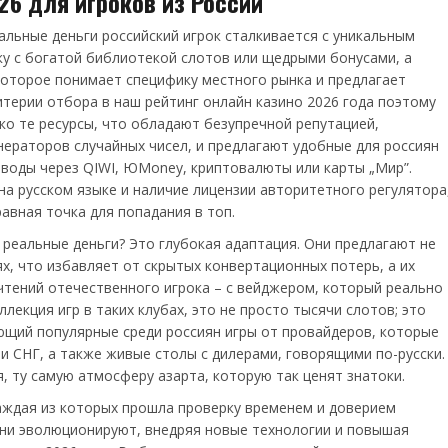
26 для игроков из России
еальные деньги российский игрок сталкивается с уникальным
у с богатой библиотекой слотов или щедрыми бонусами, а
которое понимает специфику местного рынка и предлагает
терии отбора в наш рейтинг онлайн казино 2026 года поэтому
ко те ресурсы, что обладают безупречной репутацией,
ераторов случайных чисел, и предлагают удобные для россиян
еводы через QIWI, ЮMoney, криптовалюты или карты „Мир”.
а русском языке и наличие лицензии авторитетного регулятора
авная точка для попадания в топ.
 реальные деньги? Это глубокая адаптация. Они предлагают не
ях, что избавляет от скрытых конвертационных потерь, а их
чтений отечественного игрока – с вейджером, который реально
екция игр в таких клубах, это не просто тысячи слотов; это
щий популярные среди россиян игры от провайдеров, которые
 СНГ, а также живые столы с дилерами, говорящими по-русски.
 ту самую атмосферу азарта, которую так ценят знатоки.
каждая из которых прошла проверку временем и доверием
 они эволюционируют, внедряя новые технологии и повышая