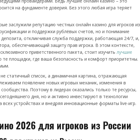
ведущими провайдерами. Ведь лучшие онлайн казино – это
роится на фундаменте доверия. Без этого любая игра теряет
ые заслужили репутацию честных онлайн казино для игроков из
 русификации и поддержки рублёвых счетов, но и понимание
 депозита, откликчивая служба поддержки, работающая 24/7, и,
тора, обеспечивающий защиту прав игрока. В этом контексте,
ксклюзивного приветственного пакета, стоит изучить
лучшие
о те площадки, где ваша безопасность и комфорт приоритетны.
мым.
 не статичный список, а динамичная картина, отражающая
леживаем появление новых игровых механик, изменения в
 сообщества. Поэтому в лидерах оказались только те ресурсы,
сегодняшнего дня, но и активно инвестируют в технологии
 всех устройствах и внедряя инновационные форматы live-игр.
ино 2026 для игроков из России