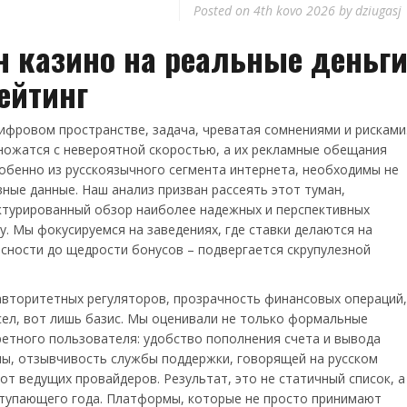
Posted on
4th kovo 2026
by
dziugasj
н казино на реальные деньг
ейтинг
ифровом пространстве, задача, чреватая сомнениями и рисками
множатся с невероятной скоростью, а их рекламные обещания
собенно из русскоязычного сегмента интернета, необходимы не
ные данные. Наш анализ призван рассеять этот туман,
уктурированный обзор наиболее надежных и перспективных
у. Мы фокусируемся на заведениях, где ставки делаются на
асности до щедрости бонусов – подвергается скрупулезной
авторитетных регуляторов, прозрачность финансовых операций,
сел, вот лишь базис. Мы оценивали не только формальные
ретного пользователя: удобство пополнения счета и вывода
ы, отзывчивость службы поддержки, говорящей на русском
 от ведущих провайдеров. Результат, это не статичный список, а
тупающего года. Платформы, которые не просто принимают