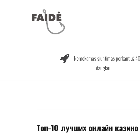
Skip
to
content
Nemokamas siuntimas perkant už 40
daugiau
Топ-10 лучших онлайн казино